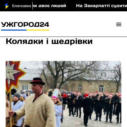
остраждали двоє людей
На Закарпатті судитимуть
Колядки і щедрівки