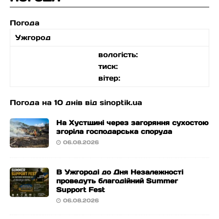
Погода
Ужгород
вологість:
тиск:
вітер:
Погода на 10 днів від
sinoptik.ua
На Хустщині через загоряння сухостою
згоріла господарська споруда
06.08.2026
В Ужгороді до Дня Незалежності
проведуть благодійний Summer
Support Fest
06.08.2026