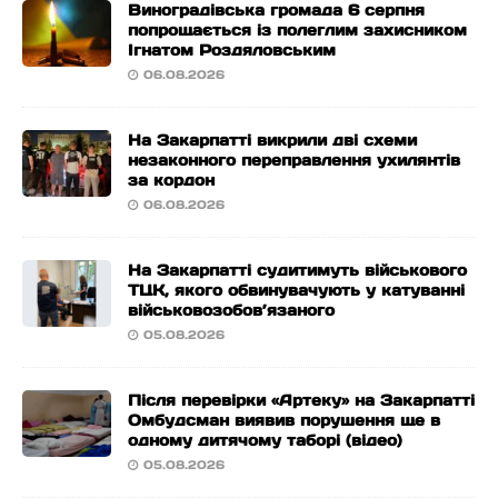
Виноградівська громада 6 серпня
попрощається із полеглим захисником
Ігнатом Роздяловським
06.08.2026
На Закарпатті викрили дві схеми
незаконного переправлення ухилянтів
за кордон
06.08.2026
На Закарпатті судитимуть військового
ТЦК, якого обвинувачують у катуванні
військовозобов’язаного
05.08.2026
Після перевірки «Артеку» на Закарпатті
Омбудсман виявив порушення ще в
одному дитячому таборі (відео)
05.08.2026