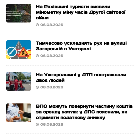
На Рахівщині туристи виявили
мінометну міну часів Другої світової
війни
06.08.2026
Тимчасово ускладнять рух на вулиці
Загорській в Ужгороді
06.08.2026
На Ужгородщині у ДТП постраждали
двоє людей
06.08.2026
ВПО можуть повернути частину коштів
за оренду житла: у ДПС пояснили, як
отримати податкову знижку
06.08.2026