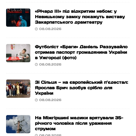
«Річард ІІІ» під відкритим небом: у
Невицькому замку покажуть виставу
Закарпатського драмтеатру
08.08.2026
Футболіст «Браги» Даніель Раззувайло
отримав паспорт громадянина України
в Ужгороді (фото)
08.08.2026
Зі Сільця — на європейський п’єдестал:
Ярослав Брич здобув срібло для
України
08.08.2026
На Міжгірщині медики врятували 35-
річного чоловіка після ураження
струмом
08.08.2026