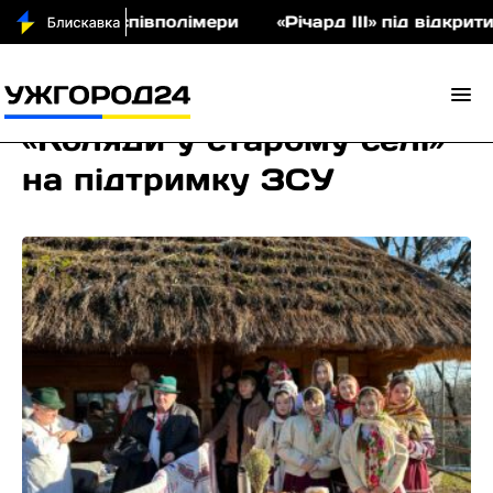
 аукціон співполімери
«Річард ІІІ» під відкрити
«Коляди у старому селі»
на підтримку ЗСУ