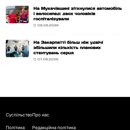
На Мукачівщині зіткнулися автомобіль
і велосипед: двох чоловіків
госпіталізували
08.08.2026
На Закарпатті більш ніж удвічі
збільшили кількість планових
стентувань серця
07.08.2026
Суспільство
Про нас
Політика
Редакційна політика