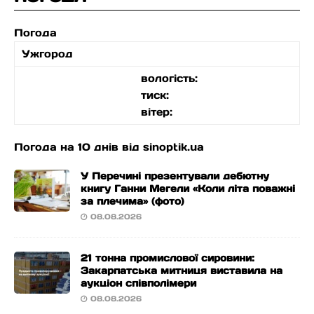
Погода
Ужгород
вологість:
тиск:
вітер:
Погода на 10 днів від
sinoptik.ua
У Перечині презентували дебютну
книгу Ганни Мегели «Коли літа поважні
за плечима» (фото)
08.08.2026
21 тонна промислової сировини:
Закарпатська митниця виставила на
аукціон співполімери
08.08.2026