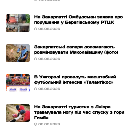
На Закарпатті Омбудсман заявив про
порушення у Берегівському РТЦК
08.08.2026
Закарпатські сапери допомагають
розміновувати Миколаївщину (фото)
08.08.2026
В Ужгороді проведуть масштабний
футбольний інтенсив «Талантікос»
08.08.2026
На Закарпатті туристка з Дніпра
травмувала ногу під час спуску з гори
Гимба
08.08.2026