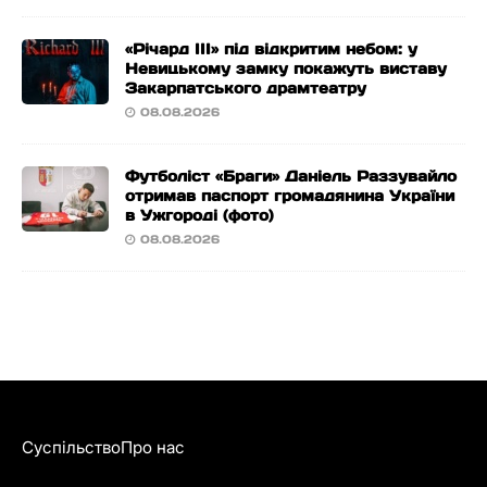
«Річард ІІІ» під відкритим небом: у
Невицькому замку покажуть виставу
Закарпатського драмтеатру
08.08.2026
Футболіст «Браги» Даніель Раззувайло
отримав паспорт громадянина України
в Ужгороді (фото)
08.08.2026
Суспільство
Про нас