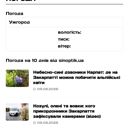
Погода
Ужгород
вологість:
тиск:
вітер:
Погода на 10 днів від
sinoptik.ua
Небесно-сині дзвоники Карпат: де на
Закарпатті можна побачити альпійські
квіти
09.08.2026
Козулі, олені та вовки: кого
прикордонники Закарпаття
зафіксували камерами (відео)
09.08.2026