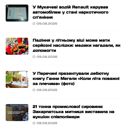
У Мукачеві водій Renault керував
автомобілем у стані наркотичного
сп’яніння
09.08.2026
Падіння у літньому віці може мати
серйозні наслідки: медики нагадали, як
допомогти
09.08.2026
У Перечині презентували дебютну
книгу Ганни Мегели «Коли літа поважні
за плечима» (фото)
08.08.2026
21 тонна промислової сировини:
Закарпатська митниця виставила на
аукціон співполімери
08.08.2026