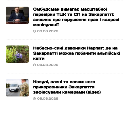
Омбудсман вимагає масштабної
перевірки ТЦК та СП на Закарпатті:
заявляє про порушення прав і кадрові
маніпуляції
09.08.2026
Небесно-сині дзвоники Карпат: де на
Закарпатті можна побачити альпійські
квіти
09.08.2026
Козулі, олені та вовки: кого
прикордонники Закарпаття
зафіксували камерами (відео)
09.08.2026