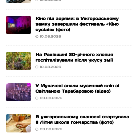
Кіно під зорями: в Ужгородському
замку завершили фестиваль «Кіно
сусідів» (фото)
10.08.2026
На Рахівщині 20-річного хлопця
госпіталізували після укусу змії
10.08.2026
У Мукачеві зняли музичний кліп зі
Світланою Тарабаровою (відео)
09.08.2026
В ужгородському скансені стартувала
ІІ Літня школа гончарства (фото)
09.08.2026