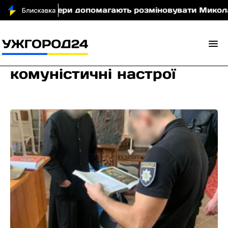
тські сапери допомагають розміновувати Миколаївщ
комуністичні настрої