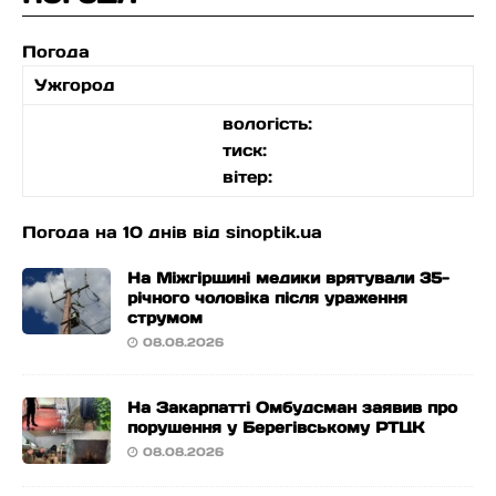
Погода
Ужгород
вологість:
тиск:
вітер:
Погода на 10 днів від
sinoptik.ua
На Міжгірщині медики врятували 35-
річного чоловіка після ураження
струмом
08.08.2026
На Закарпатті Омбудсман заявив про
порушення у Берегівському РТЦК
08.08.2026