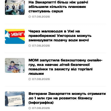
На Закарпатті більш ніж удвічі
збільшили кількість планових
стентувань серця
07.08.2026
Через маловоддя в Ужі на
правобережжі Ужгорода можуть
зменшувати подачу води вночі
07.08.2026
МОМ запустила безкоштовну онлайн-
гру, яка навчає дітей безпечної
поведінки та захисту від торгівлі
людьми
07.08.2026
Ветерани Закарпаття можуть отримати
до 1 млн грн на розвиток бізнесу
(інфографіка)
07.08.2026