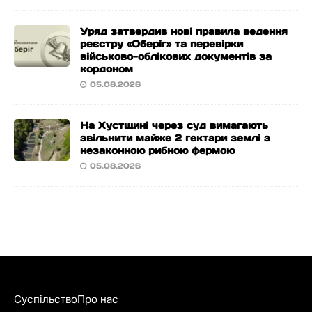
Уряд затвердив нові правила ведення
реєстру «Оберіг» та перевірки
військово-облікових документів за
кордоном
05.08.2026
На Хустщині через суд вимагають
звільнити майже 2 гектари землі з
незаконною рибною фермою
05.08.2026
Суспільство
Про нас