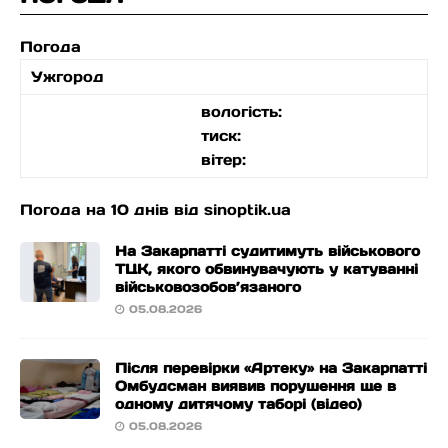
Погода
Ужгород
вологість:
тиск:
вітер:
Погода на 10 днів від
sinoptik.ua
На Закарпатті судитимуть військового
ТЦК, якого обвинувачують у катуванні
військовозобов’язаного
05.08.2026
Після перевірки «Артеку» на Закарпатті
Омбудсман виявив порушення ще в
одному дитячому таборі (відео)
05.08.2026