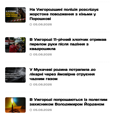
На Ужгородщині поліція розслідує
жорстоке поводження з кіньми у
Порошкові
05.08.2026
В Ужгороді 11-річний хлопчик отримав
перелом руки після падіння з
квадроцикла
05.08.2026
У Мукачеві родина потрапила до
лікарні через ймовірне отруєння
чадним газом
05.08.2026
В Ужгороді попрощаються із полеглим
захисником Володимиром Йорданом
05.08.2026