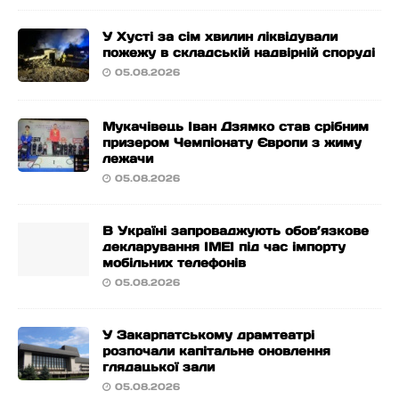
У Хусті за сім хвилин ліквідували
пожежу в складській надвірній споруді
05.08.2026
Мукачівець Іван Дзямко став срібним
призером Чемпіонату Європи з жиму
лежачи
05.08.2026
В Україні запроваджують обов’язкове
декларування IMEI під час імпорту
мобільних телефонів
05.08.2026
У Закарпатському драмтеатрі
розпочали капітальне оновлення
глядацької зали
05.08.2026