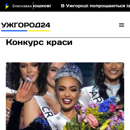
ньми у Порошкові
В Ужгороді попрощаються із п
Конкурс краси