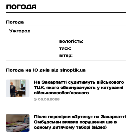
ПОГОДА
Погода
Ужгород
вологість:
тиск:
вітер:
Погода на 10 днів від
sinoptik.ua
На Закарпатті судитимуть військового
ТЦК, якого обвинувачують у катуванні
військовозобов’язаного
05.08.2026
Після перевірки «Артеку» на Закарпатті
Омбудсман виявив порушення ще в
одному дитячому таборі (відео)