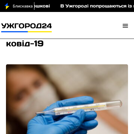
и у Порошкові
В Ужгороді попрощаються із пол
ковід-19