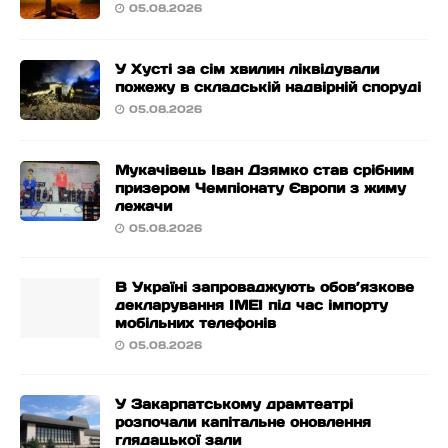
05.08.2026
У Хусті за сім хвилин ліквідували
пожежу в складській надвірній споруді
05.08.2026
Мукачівець Іван Дзямко став срібним
призером Чемпіонату Європи з жиму
лежачи
05.08.2026
В Україні запроваджують обов’язкове
декларування IMEI під час імпорту
мобільних телефонів
05.08.2026
У Закарпатському драмтеатрі
розпочали капітальне оновлення
глядацької зали