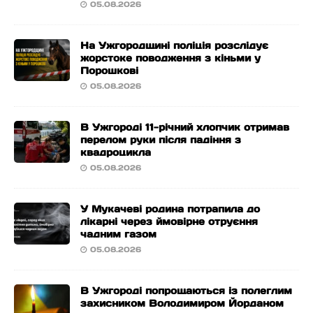
05.08.2026
На Ужгородщині поліція розслідує
жорстоке поводження з кіньми у
Порошкові
05.08.2026
В Ужгороді 11-річний хлопчик отримав
перелом руки після падіння з
квадроцикла
05.08.2026
У Мукачеві родина потрапила до
лікарні через ймовірне отруєння
чадним газом
05.08.2026
В Ужгороді попрощаються із полеглим
захисником Володимиром Йорданом