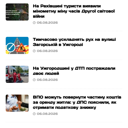
На Рахівщині туристи виявили
мінометну міну часів Другої світової
війни
06.08.2026
Тимчасово ускладнять рух на вулиці
Загорській в Ужгороді
06.08.2026
На Ужгородщині у ДТП постраждали
двоє людей
06.08.2026
ВПО можуть повернути частину коштів
за оренду житла: у ДПС пояснили, як
отримати податкову знижку
06.08.2026