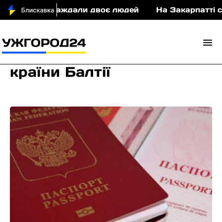
ДТП постраждали двоє людей
На Закарпатті суди
країни Балтії