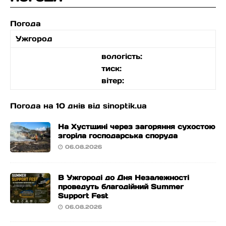
Погода
Ужгород
вологість:
тиск:
вітер:
Погода на 10 днів від
sinoptik.ua
На Хустщині через загоряння сухостою
згоріла господарська споруда
06.08.2026
В Ужгороді до Дня Незалежності
проведуть благодійний Summer
Support Fest
06.08.2026