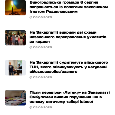
Виноградівська громада 6 серпня
попрощається із полеглим захисником
Ігнатом Роздяловським
06.08.2026
На Закарпатті викрили дві схеми
незаконного переправлення ухилянтів
за кордон
06.08.2026
На Закарпатті судитимуть військового
ТЦК, якого обвинувачують у катуванні
військовозобов’язаного
05.08.2026
Після перевірки «Артеку» на Закарпатті
Омбудсман виявив порушення ще в
одному дитячому таборі (відео)
05.08.2026