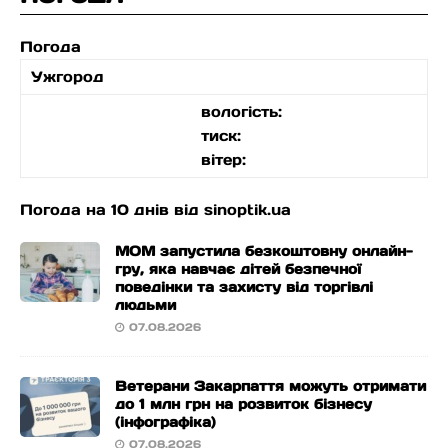
Погода
Ужгород
вологість:
тиск:
вітер:
Погода на 10 днів від
sinoptik.ua
МОМ запустила безкоштовну онлайн-
гру, яка навчає дітей безпечної
поведінки та захисту від торгівлі
людьми
07.08.2026
Ветерани Закарпаття можуть отримати
до 1 млн грн на розвиток бізнесу
(інфографіка)
07.08.2026