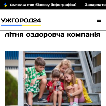
на розвиток бізнесу (інфографіка)
Закарпатський
літня оздоровча компанія