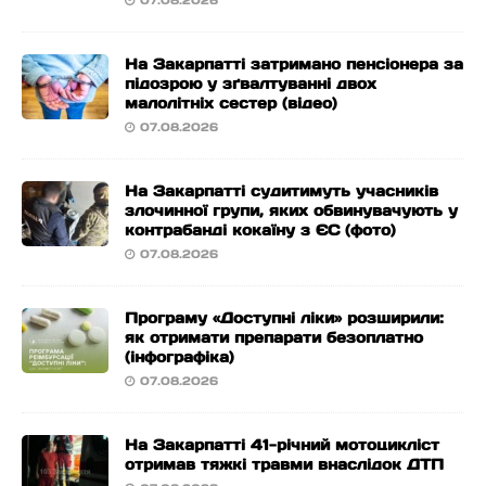
07.08.2026
На Закарпатті затримано пенсіонера за
підозрою у зґвалтуванні двох
малолітніх сестер (відео)
07.08.2026
На Закарпатті судитимуть учасників
злочинної групи, яких обвинувачують у
контрабанді кокаїну з ЄС (фото)
07.08.2026
Програму «Доступні ліки» розширили:
як отримати препарати безоплатно
(інфографіка)
07.08.2026
На Закарпатті 41-річний мотоцикліст
отримав тяжкі травми внаслідок ДТП