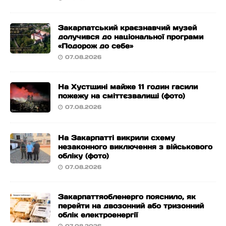
Закарпатський краєзнавчий музей
долучився до національної програми
«Подорож до себе»
07.08.2026
На Хустщині майже 11 годин гасили
пожежу на сміттєзвалищі (фото)
07.08.2026
На Закарпатті викрили схему
незаконного виключення з військового
обліку (фото)
07.08.2026
Закарпаттяобленерго пояснило, як
перейти на двозонний або тризонний
облік електроенергії