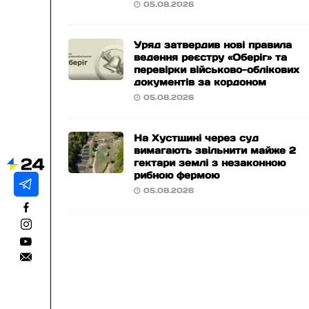
05.08.2026
Уряд затвердив нові правила
ведення реєстру «Оберіг» та
перевірки військово-облікових
документів за кордоном
05.08.2026
На Хустщині через суд
вимагають звільнити майже 2
гектари землі з незаконною
рибною фермою
05.08.2026