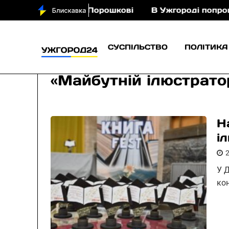
ня з кіньми у Порошкові
В Ужгороді попрощають
СУСПІЛЬСТВО
ПОЛІТИКА
«Майбутній ілюстрато
Н
і
У 
ко