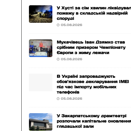
У Хусті за сім хвилин ліквідува
пожежу в складській надвірній
споруді
05.08.2026
Мукачівець Іван Дзямко став
срібним призером Чемпіонату
Європи з жиму лежачи
05.08.2026
В Україні запроваджують
обов’язкове декларування IMEI
під час імпорту мобільних
телефонів
05.08.2026
У Закарпатському драмтеатрі
розпочали капітальне оновленн
глядацької зали