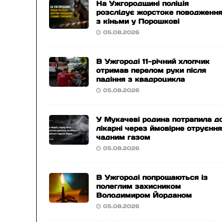
На Ужгородщині поліція
розслідує жорстоке поводженн
з кіньми у Порошкові
05.08.2026
В Ужгороді 11-річний хлопчик
отримав перелом руки після
падіння з квадроцикла
05.08.2026
У Мукачеві родина потрапила д
лікарні через ймовірне отруєнн
чадним газом
05.08.2026
В Ужгороді попрощаються із
полеглим захисником
Володимиром Йорданом
05.08.2026