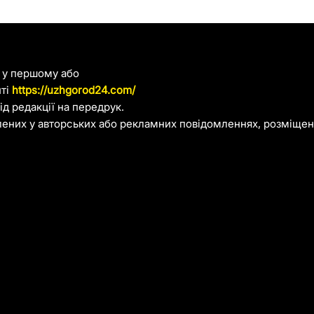
я у першому або
йті
https://uzhgorod24.com/
д редакції на передрук.
лених у авторських або рекламних повідомленнях, розміщени