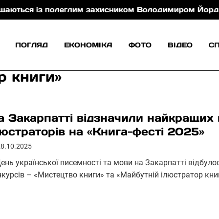
ся із полеглим захисником Володимиром Йорданом
ПОГЛЯД
ЕКОНОМІКА
ФОТО
ВІДЕО
С
р книги»
а Закарпатті відзначили найкращих 
люстраторів на «Книга-фесті 2025»
28.10.2025
День української писемності та мови на Закарпатті відбул
нкурсів – «Мистецтво книги» та «Майбутній ілюстратор кни