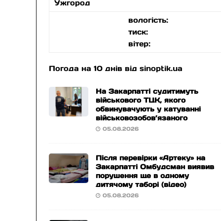
Ужгород
вологість:
тиск:
вітер:
Погода на 10 днів від
sinoptik.ua
На Закарпатті судитимуть
військового ТЦК, якого
обвинувачують у катуванні
військовозобов’язаного
05.08.2026
Після перевірки «Артеку» на
Закарпатті Омбудсман виявив
порушення ще в одному
дитячому таборі (відео)
05.08.2026