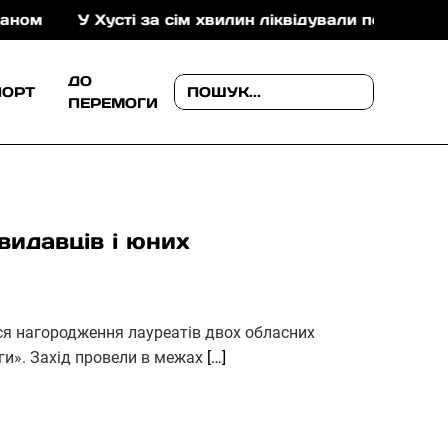
У Хусті за сім хвилин ліквідували пожежу в складс
ДО
ПОРТ
ПЕРЕМОГИ
видавців і юних
ося нагородження лауреатів двох обласних
ги». Захід провели в межах
[…]