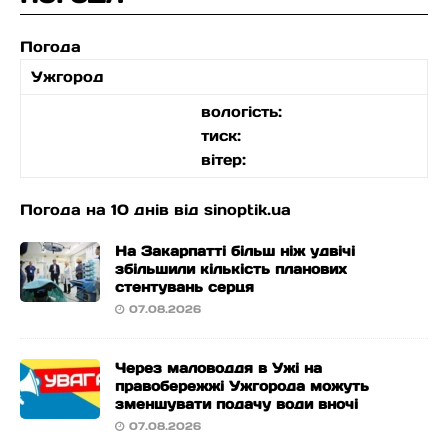
Погода
Ужгород
вологість:
тиск:
вітер:
Погода на 10 днів від
sinoptik.ua
На Закарпатті більш ніж удвічі
збільшили кількість планових
стентувань серця
07.08.2026
Через маловоддя в Ужі на
правобережжі Ужгорода можуть
зменшувати подачу води вночі
07.08.2026