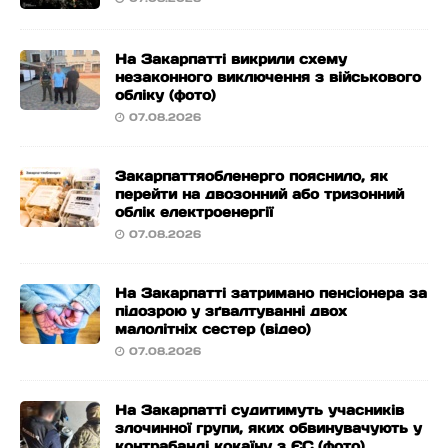
На Закарпатті викрили схему
незаконного виключення з військового
обліку (фото)
07.08.2026
Закарпаттяобленерго пояснило, як
перейти на двозонний або тризонний
облік електроенергії
07.08.2026
На Закарпатті затримано пенсіонера за
підозрою у зґвалтуванні двох
малолітніх сестер (відео)
07.08.2026
На Закарпатті судитимуть учасників
злочинної групи, яких обвинувачують у
контрабанді кокаїну з ЄС (фото)