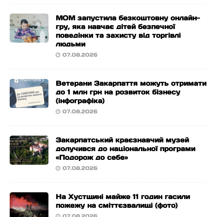
МОМ запустила безкоштовну онлайн-
гру, яка навчає дітей безпечної
поведінки та захисту від торгівлі
людьми
07.08.2026
Ветерани Закарпаття можуть отримати
до 1 млн грн на розвиток бізнесу
(інфографіка)
07.08.2026
Закарпатський краєзнавчий музей
долучився до національної програми
«Подорож до себе»
07.08.2026
На Хустщині майже 11 годин гасили
пожежу на сміттєзвалищі (фото)
07.08.2026