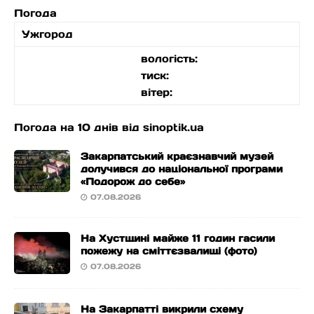
Погода
Ужгород
вологість:
тиск:
вітер:
Погода на 10 днів від
sinoptik.ua
Закарпатський краєзнавчий музей
долучився до національної програми
«Подорож до себе»
07.08.2026
На Хустщині майже 11 годин гасили
пожежу на сміттєзвалищі (фото)
07.08.2026
На Закарпатті викрили схему