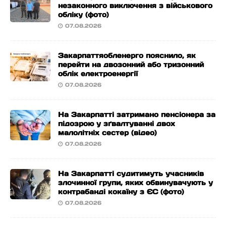
незаконного виключення з військового
обліку (фото)
07.08.2026
Закарпаттяобленерго пояснило, як
перейти на двозонний або тризонний
облік електроенергії
07.08.2026
На Закарпатті затримано пенсіонера за
підозрою у зґвалтуванні двох
малолітніх сестер (відео)
07.08.2026
На Закарпатті судитимуть учасників
злочинної групи, яких обвинувачують у
контрабанді кокаїну з ЄС (фото)
07.08.2026