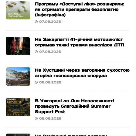
Програму «Доступні ліки» розширили:
як отримати препарати безоплатно
(інфографіка)
07.08.2026
На Закарпатті 41-річний мотоцикліст
отримав тяжкі травми внаслідок ДТП
07.08.2026
На Хустщині через загоряння сухостою
згоріла господарська споруда
06.08.2026
В Ужгороді до Дня Незалежності
проведуть благодійний Summer
Support Fest
06.08.2026