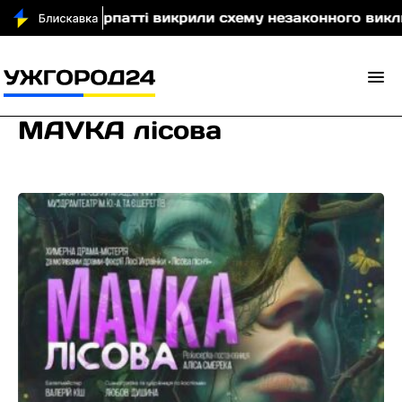
На Закарпатті викрили схему незаконного виключенн
MAVKA лісова