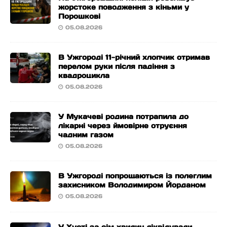
жорстоке поводження з кіньми у
Порошкові
05.08.2026
В Ужгороді 11-річний хлопчик отримав
перелом руки після падіння з
квадроцикла
05.08.2026
У Мукачеві родина потрапила до
лікарні через ймовірне отруєння
чадним газом
05.08.2026
В Ужгороді попрощаються із полеглим
захисником Володимиром Йорданом
05.08.2026