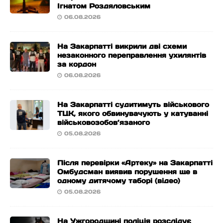
Ігнатом Роздяловським
06.08.2026
На Закарпатті викрили дві схеми
незаконного переправлення ухилянтів
за кордон
06.08.2026
На Закарпатті судитимуть військового
ТЦК, якого обвинувачують у катуванні
військовозобов’язаного
05.08.2026
Після перевірки «Артеку» на Закарпатті
Омбудсман виявив порушення ще в
одному дитячому таборі (відео)
05.08.2026
На Ужгородщині поліція розслідує