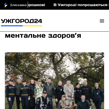
іньми у Порошкові
В Ужгороді попрощаються із 
ментальне здоров’я