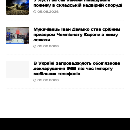
У Хусті за сім хвилин ліквідували
пожежу в складській надвірній споруді
05.08.2026
Мукачівець Іван Дзямко став срібним
призером Чемпіонату Європи з жиму
лежачи
05.08.2026
В Україні запроваджують обов’язкове
декларування IMEI під час імпорту
мобільних телефонів
05.08.2026