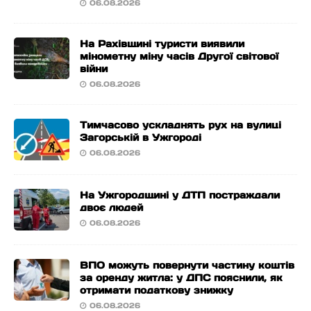
06.08.2026
На Рахівщині туристи виявили
мінометну міну часів Другої світової
війни
06.08.2026
Тимчасово ускладнять рух на вулиці
Загорській в Ужгороді
06.08.2026
На Ужгородщині у ДТП постраждали
двоє людей
06.08.2026
ВПО можуть повернути частину коштів
за оренду житла: у ДПС пояснили, як
отримати податкову знижку
06.08.2026