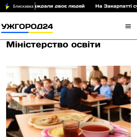
П постраждали двоє людей
На Закарпатті судити
Міністерство освіти