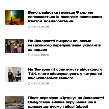
Виноградівська громада 6 серпня
попрощається із полеглим захисником
Ігнатом Роздяловським
06.08.2026
На Закарпатті викрили дві схеми
незаконного переправлення ухилянтів
за кордон
06.08.2026
На Закарпатті судитимуть військового
ТЦК, якого обвинувачують у катуванні
військовозобов’язаного
05.08.2026
Після перевірки «Артеку» на Закарпатті
Омбудсман виявив порушення ще в
одному дитячому таборі (відео)