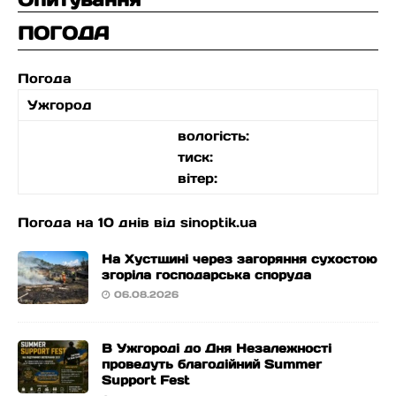
ПОГОДА
Погода
Ужгород
вологість:
тиск:
вітер:
Погода на 10 днів від
sinoptik.ua
На Хустщині через загоряння сухостою
згоріла господарська споруда
06.08.2026
В Ужгороді до Дня Незалежності
проведуть благодійний Summer
Support Fest