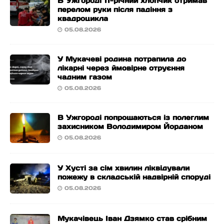
В Ужгороді 11-річний хлопчик отримав
перелом руки після падіння з
квадроцикла
05.08.2026
У Мукачеві родина потрапила до
лікарні через ймовірне отруєння
чадним газом
05.08.2026
В Ужгороді попрощаються із полеглим
захисником Володимиром Йорданом
05.08.2026
У Хусті за сім хвилин ліквідували
пожежу в складській надвірній споруді
05.08.2026
Мукачівець Іван Дзямко став срібним