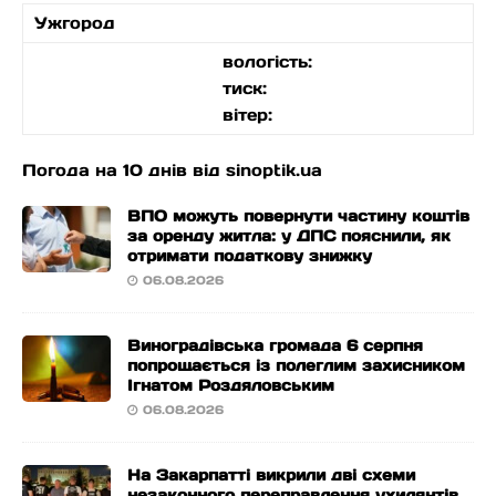
Ужгород
вологість:
тиск:
вітер:
Погода на 10 днів від
sinoptik.ua
ВПО можуть повернути частину коштів
за оренду житла: у ДПС пояснили, як
отримати податкову знижку
06.08.2026
Виноградівська громада 6 серпня
попрощається із полеглим захисником
Ігнатом Роздяловським
06.08.2026
На Закарпатті викрили дві схеми
незаконного переправлення ухилянтів