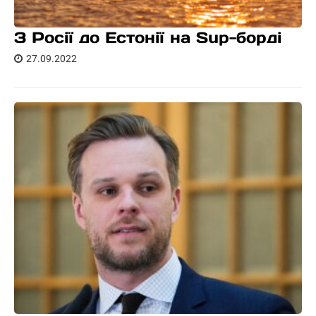
З Росії до Естонії на Sup-борді
27.09.2022