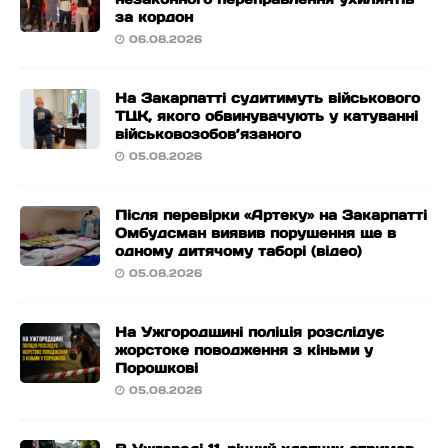
за кордон
06.08.2026
На Закарпатті судитимуть військового
ТЦК, якого обвинувачують у катуванні
військовозобов’язаного
05.08.2026
Після перевірки «Артеку» на Закарпатті
Омбудсман виявив порушення ще в
одному дитячому таборі (відео)
05.08.2026
На Ужгородщині поліція розслідує
жорстоке поводження з кіньми у
Порошкові
05.08.2026