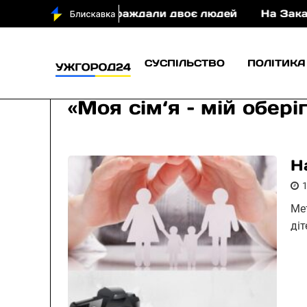
ні у ДТП постраждали двоє людей
На Закарпатті
СУСПІЛЬСТВО
ПОЛІТИКА
«Моя сім‘я – мій обері
Н
Ме
ді