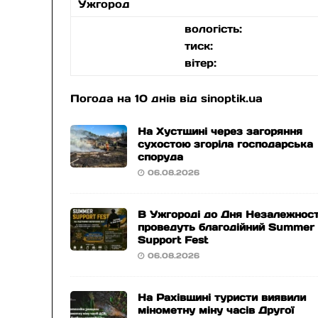
Ужгород
вологість:
тиск:
вітер:
Погода на 10 днів від
sinoptik.ua
На Хустщині через загоряння
сухостою згоріла господарська
споруда
06.08.2026
В Ужгороді до Дня Незалежност
проведуть благодійний Summer
Support Fest
06.08.2026
На Рахівщині туристи виявили
мінометну міну часів Другої