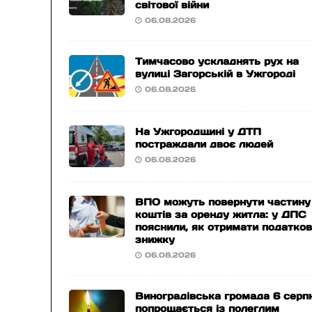
світової війни
06.08.2026
Тимчасово ускладнять рух на
вулиці Загорській в Ужгороді
06.08.2026
На Ужгородщині у ДТП
постраждали двоє людей
06.08.2026
ВПО можуть повернути частину
коштів за оренду житла: у ДПС
пояснили, як отримати податко
знижку
06.08.2026
Виноградівська громада 6 серп
попрощається із полеглим