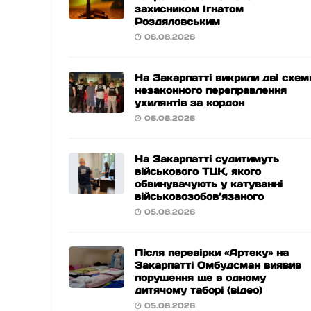
захисником Ігнатом
Роздяловським
06.08.2026
На Закарпатті викрили дві схем
незаконного переправлення
ухилянтів за кордон
06.08.2026
На Закарпатті судитимуть
військового ТЦК, якого
обвинувачують у катуванні
військовозобов’язаного
05.08.2026
Після перевірки «Артеку» на
Закарпатті Омбудсман виявив
порушення ще в одному
дитячому таборі (відео)
05.08.2026