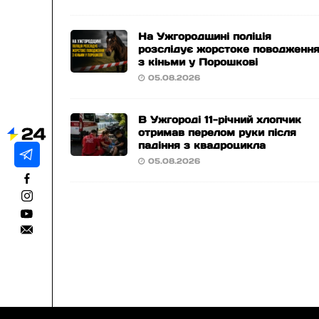
На Ужгородщині поліція
розслідує жорстоке поводженн
з кіньми у Порошкові
05.08.2026
В Ужгороді 11-річний хлопчик
отримав перелом руки після
падіння з квадроцикла
05.08.2026