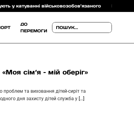
катуванні військовозобов’язаного
На Ужгородщині
ДО
ПОРТ
ПЕРЕМОГИ
«Моя сім‘я – мій оберіг»
 проблем та виховання дітей-сиріт та
одного дня захисту дітей служба у
[…]