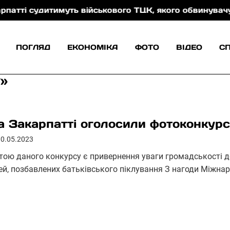
 судитимуть військового ТЦК, якого обвинувачують у 
ПОГЛЯД
ЕКОНОМІКА
ФОТО
ВІДЕО
С
г»
а Закарпатті оголосили фотоконкурс 
10.05.2023
тою даного конкурсу є привернення уваги громадськості до
тей, позбавлених батьківського піклування З нагоди Міжнар