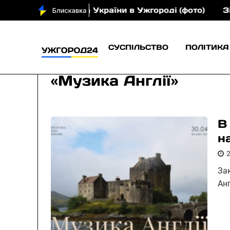
громадянина України в Ужгороді (фото)
Зі Сільця
СУСПІЛЬСТВО
ПОЛІТИКА
«Музика Англії»
В
н
За
Ан