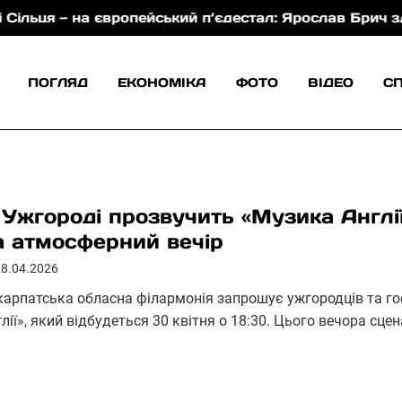
 — на європейський п’єдестал: Ярослав Брич здобув с
ПОГЛЯД
ЕКОНОМІКА
ФОТО
ВІДЕО
С
 Ужгороді прозвучить «Музика Англі
а атмосферний вечір
28.04.2026
карпатська обласна філармонія запрошує ужгородців та го
глії», який відбудеться 30 квітня о 18:30. Цього вечора с