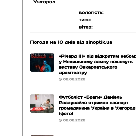
Ужгород
вологість:
тиск:
вітер:
Погода на 10 днів від
sinoptik.ua
«Річард ІІІ» під відкритим небом
у Невицькому замку покажуть
виставу Закарпатського
драмтеатру
08.08.2026
Футболіст «Браги» Даніель
Раззувайло отримав паспорт
громадянина України в Ужгород
(фото)
08.08.2026