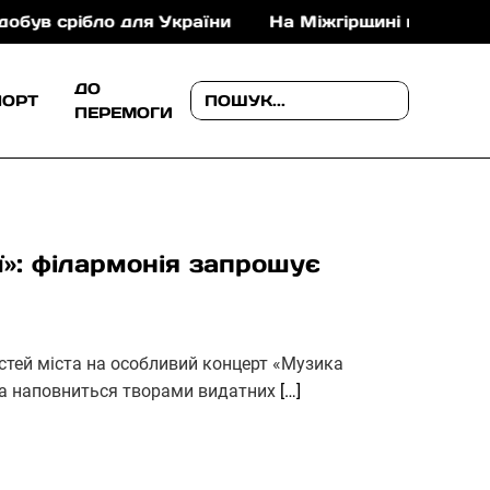
рібло для України
На Міжгірщині медики врятували
ДО
ПОРТ
ПЕРЕМОГИ
ї»: філармонія запрошує
стей міста на особливий концерт «Музика
цена наповниться творами видатних
[…]