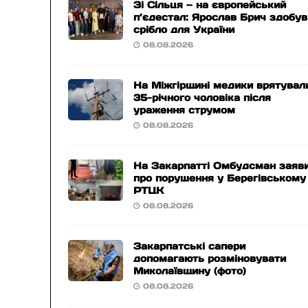
Зі Сільця — на європейський
п’єдестал: Ярослав Брич здобув
срібло для України
08.08.2026
На Міжгірщині медики врятувал
35-річного чоловіка після
ураження струмом
08.08.2026
На Закарпатті Омбудсман заяв
про порушення у Берегівському
РТЦК
08.08.2026
Закарпатські сапери
допомагають розміновувати
Миколаївщину (фото)
08.08.2026