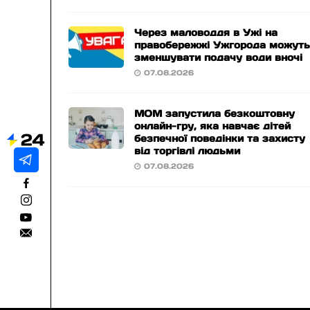
Через маловоддя в Ужі на
правобережжі Ужгорода можут
зменшувати подачу води вночі
07.08.2026
МОМ запустила безкоштовну
онлайн-гру, яка навчає дітей
безпечної поведінки та захисту
від торгівлі людьми
07.08.2026