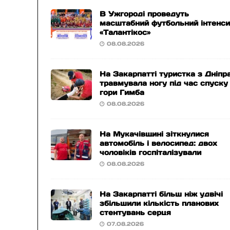
В Ужгороді проведуть
масштабний футбольний інтенс
«Талантікос»
08.08.2026
На Закарпатті туристка з Дніпр
травмувала ногу під час спуску
гори Гимба
08.08.2026
На Мукачівщині зіткнулися
автомобіль і велосипед: двох
чоловіків госпіталізували
08.08.2026
На Закарпатті більш ніж удвічі
збільшили кількість планових
стентувань серця
07.08.2026