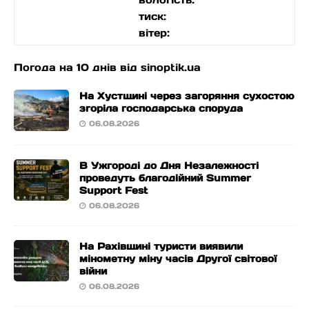
тиск:
вітер:
Погода на 10 днів від
sinoptik.ua
На Хустщині через загоряння сухостою
згоріла господарська споруда
06.08.2026
В Ужгороді до Дня Незалежності
проведуть благодійний Summer
Support Fest
06.08.2026
На Рахівщині туристи виявили
мінометну міну часів Другої світової
війни
06.08.2026