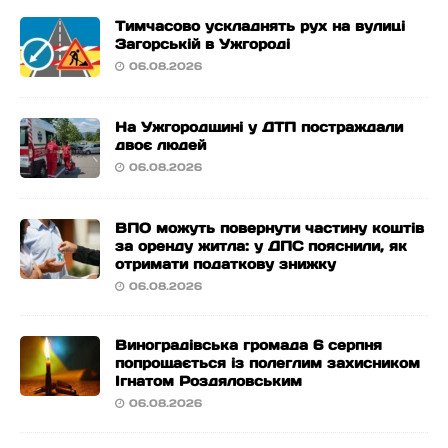
Тимчасово ускладнять рух на вулиці
Загорській в Ужгороді
06.08.2026
На Ужгородщині у ДТП постраждали
двоє людей
06.08.2026
ВПО можуть повернути частину коштів
за оренду житла: у ДПС пояснили, як
отримати податкову знижку
06.08.2026
Виноградівська громада 6 серпня
попрощається із полеглим захисником
Ігнатом Роздяловським
06.08.2026