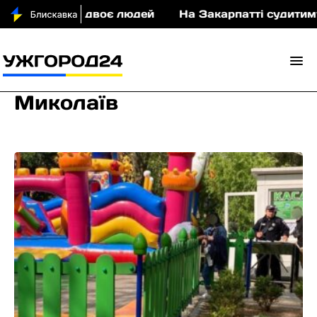
ли двоє людей
На Закарпатті судитимуть військов
Миколаїв