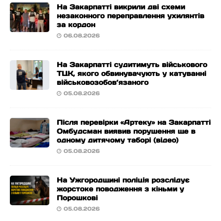
На Закарпатті викрили дві схеми
незаконного переправлення ухилянтів
за кордон
06.08.2026
На Закарпатті судитимуть військового
ТЦК, якого обвинувачують у катуванні
військовозобов’язаного
05.08.2026
Після перевірки «Артеку» на Закарпатті
Омбудсман виявив порушення ще в
одному дитячому таборі (відео)
05.08.2026
На Ужгородщині поліція розслідує
жорстоке поводження з кіньми у
Порошкові
05.08.2026