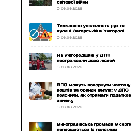
світової війни
06.08.2026
Тимчасово ускладнять рух на
вулиці Загорській в Ужгороді
06.08.2026
На Ужгородщині у ДТП
постраждали двоє людей
06.08.2026
ВПО можуть повернути частину
коштів за оренду житла: у ДПС
пояснили, як отримати податко
знижку
06.08.2026
Виноградівська громада 6 серп
попрощається із полеглим