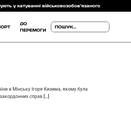
атуванні військовозобов’язаного
На Ужгородщині 
ДО
ПОРТ
ПЕРЕМОГИ
аїни в Мінську Ігоря Кизима, якому була
о закордонних справ
[…]