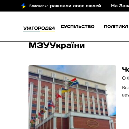
 у ДТП постраждали двоє людей
На Закарпатті с
СУСПІЛЬСТВО
ПОЛІТИКА
МЗУУкраїни
Ч
Вв
вр