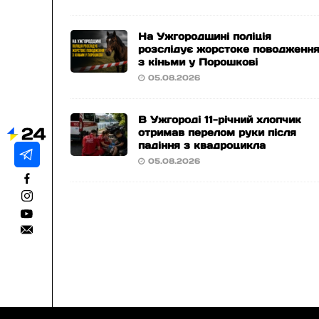
На Ужгородщині поліція
розслідує жорстоке поводженн
з кіньми у Порошкові
05.08.2026
В Ужгороді 11-річний хлопчик
отримав перелом руки після
падіння з квадроцикла
05.08.2026