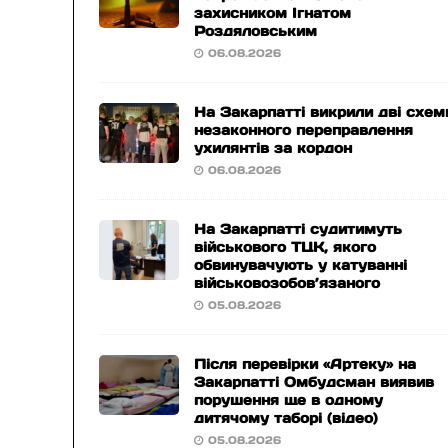
захисником Ігнатом
Роздяловським
06.08.2026
На Закарпатті викрили дві схем
незаконного переправлення
ухилянтів за кордон
06.08.2026
На Закарпатті судитимуть
військового ТЦК, якого
обвинувачують у катуванні
військовозобов’язаного
05.08.2026
Після перевірки «Артеку» на
Закарпатті Омбудсман виявив
порушення ще в одному
дитячому таборі (відео)
05.08.2026