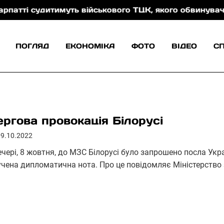
удитимуть військового ТЦК, якого обвинувачують у к
ПОГЛЯД
ЕКОНОМІКА
ФОТО
ВІДЕО
С
ергова провокація Білорусі
09.10.2022
ечері, 8 жовтня, до МЗС Білорусі було запрошено посла Укр
учена дипломатична нота. Про це повідомляє Міністерств