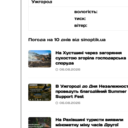
Ужгород
вологість:
тиск:
вітер:
Погода на 10 днів від
sinoptik.ua
На Хустщині через загоряння
сухостою згоріла господарська
споруда
06.08.2026
В Ужгороді до Дня Незалежност
проведуть благодійний Summer
Support Fest
06.08.2026
На Рахівщині туристи виявили
мінометну міну часів Другої