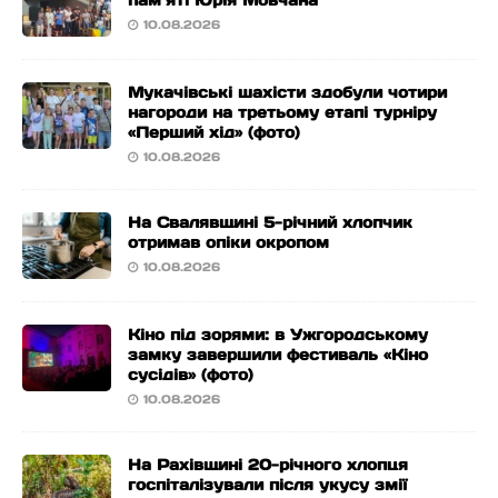
пам’яті Юрія Мовчана
10.08.2026
Мукачівські шахісти здобули чотири
нагороди на третьому етапі турніру
«Перший хід» (фото)
10.08.2026
На Свалявщині 5-річний хлопчик
отримав опіки окропом
10.08.2026
Кіно під зорями: в Ужгородському
замку завершили фестиваль «Кіно
сусідів» (фото)
10.08.2026
На Рахівщині 20-річного хлопця
госпіталізували після укусу змії