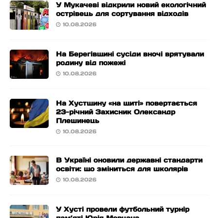
У Мукачеві відкрили новий екологічний
острівець для сортування відходів
10.08.2026
На Берегівщині сусіди вночі врятували
родину від пожежі
10.08.2026
На Хустщину «на щиті» повертається
23-річний Захисник Олександр
Плешинець
10.08.2026
В Україні оновили державні стандарти
освіти: що зміниться для школярів
10.08.2026
У Хусті провели футбольний турнір