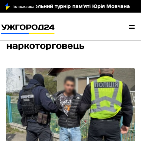
льний турнір пам’яті Юрія Мовчана
Мукачівські ша
наркоторговець