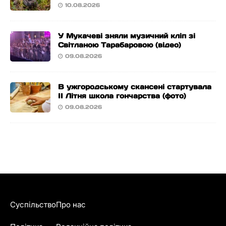
10.08.2026
У Мукачеві зняли музичний кліп зі
Світланою Тарабаровою (відео)
09.08.2026
В ужгородському скансені стартувала
ІІ Літня школа гончарства (фото)
09.08.2026
Суспільство
Про нас