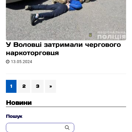
У Воловці затримали чергового
наркоторговця
13.05.2024
1
2
3
»
Новини
Пошук