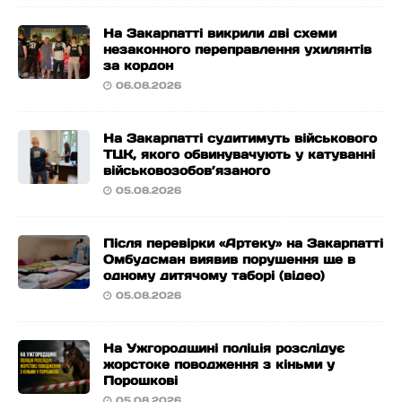
На Закарпатті викрили дві схеми
незаконного переправлення ухилянтів
за кордон
06.08.2026
На Закарпатті судитимуть військового
ТЦК, якого обвинувачують у катуванні
військовозобов’язаного
05.08.2026
Після перевірки «Артеку» на Закарпатті
Омбудсман виявив порушення ще в
одному дитячому таборі (відео)
05.08.2026
На Ужгородщині поліція розслідує
жорстоке поводження з кіньми у
Порошкові
05.08.2026