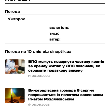
Погода
Ужгород
вологість:
тиск:
вітер:
Погода на 10 днів від
sinoptik.ua
ВПО можуть повернути частину коштів
за оренду житла: у ДПС пояснили, як
отримати податкову знижку
06.08.2026
Виноградівська громада 6 серпня
попрощається із полеглим захисником
Ігнатом Роздяловським
06.08.2026