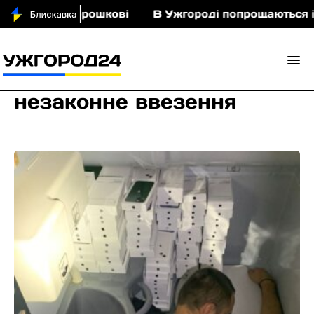
кіньми у Порошкові
В Ужгороді попрощаються із
незаконне ввезення