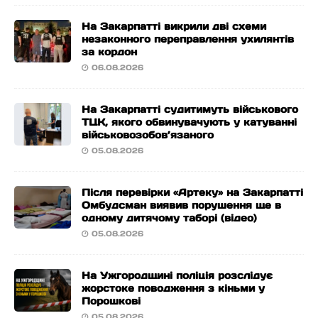
На Закарпатті викрили дві схеми
незаконного переправлення ухилянтів
за кордон
06.08.2026
На Закарпатті судитимуть військового
ТЦК, якого обвинувачують у катуванні
військовозобов’язаного
05.08.2026
Після перевірки «Артеку» на Закарпатті
Омбудсман виявив порушення ще в
одному дитячому таборі (відео)
05.08.2026
На Ужгородщині поліція розслідує
жорстоке поводження з кіньми у
Порошкові
05.08.2026