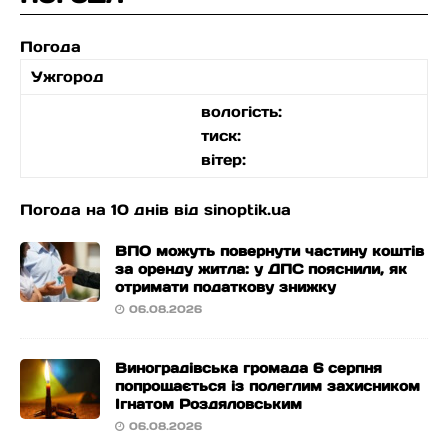
Погода
Ужгород
вологість:
тиск:
вітер:
Погода на 10 днів від
sinoptik.ua
ВПО можуть повернути частину коштів
за оренду житла: у ДПС пояснили, як
отримати податкову знижку
06.08.2026
Виноградівська громада 6 серпня
попрощається із полеглим захисником
Ігнатом Роздяловським
06.08.2026