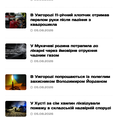
В Ужгороді 11-річний хлопчик отримав
перелом руки після падіння з
квадроцикла
05.08.2026
У Мукачеві родина потрапила до
лікарні через ймовірне отруєння
чадним газом
05.08.2026
В Ужгороді попрощаються із полеглим
захисником Володимиром Йорданом
05.08.2026
У Хусті за сім хвилин ліквідували
пожежу в складській надвірній споруді
05.08.2026