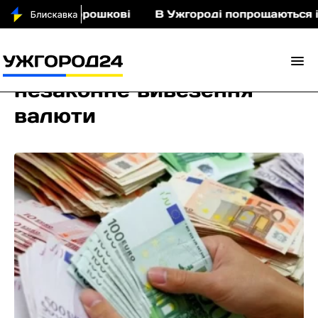
іньми у Порошкові
В Ужгороді попрощаються із 
незаконне вивезення
валюти