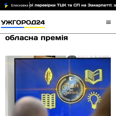
штабної перевірки ТЦК та СП на Закарпатті: заявляє
обласна премія