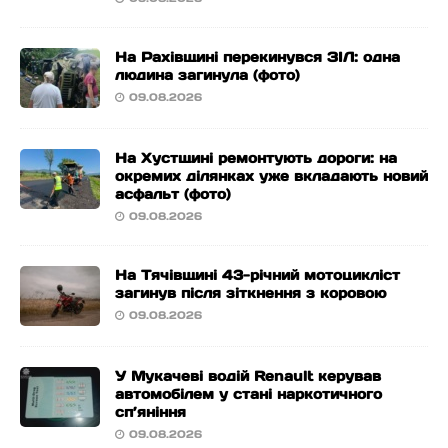
На Рахівщині перекинувся ЗІЛ: одна
людина загинула (фото)
09.08.2026
На Хустщині ремонтують дороги: на
окремих ділянках уже вкладають новий
асфальт (фото)
09.08.2026
На Тячівщині 43-річний мотоцикліст
загинув після зіткнення з коровою
09.08.2026
У Мукачеві водій Renault керував
автомобілем у стані наркотичного
сп’яніння
09.08.2026