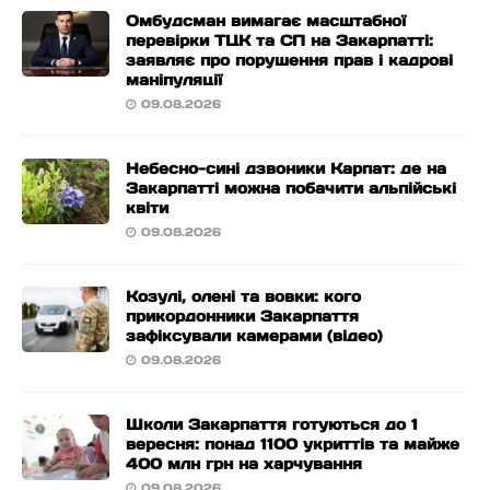
Омбудсман вимагає масштабної
перевірки ТЦК та СП на Закарпатті:
заявляє про порушення прав і кадрові
маніпуляції
09.08.2026
Небесно-сині дзвоники Карпат: де на
Закарпатті можна побачити альпійські
квіти
09.08.2026
Козулі, олені та вовки: кого
прикордонники Закарпаття
зафіксували камерами (відео)
09.08.2026
Школи Закарпаття готуються до 1
вересня: понад 1100 укриттів та майже
400 млн грн на харчування
09.08.2026