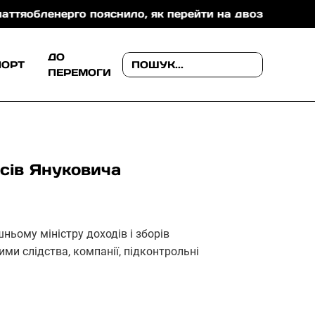
нерго пояснило, як перейти на двозонний або тризон
ДО
ПОРТ
ПЕРЕМОГИ
асів Януковича
ньому міністру доходів і зборів
ми слідства, компанії, підконтрольні