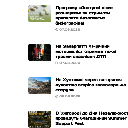
Програму «Доступні ліки»
розширили: як отримати
препарати безоплатно
(інфографіка)
07.08.2026
На Закарпатті 41-річний
мотоцикліст отримав тяжкі
травми внаслідок ДТП
07.08.2026
На Хустщині через загоряння
сухостою згоріла господарська
споруда
06.08.2026
В Ужгороді до Дня Незалежност
проведуть благодійний Summer
Support Fest