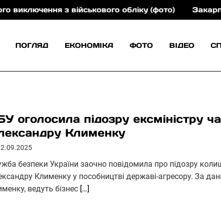
чення з військового обліку (фото)
Закарпаттяобле
ПОГЛЯД
ЕКОНОМІКА
ФОТО
ВІДЕО
С
БУ оголосила підозру ексміністру ч
лександру Клименку
12.09.2025
ужба безпеки України заочно повідомила про підозру колиш
ександру Клименку у пособництві державі-агресору. За дани
именку, ведуть бізнес
[…]