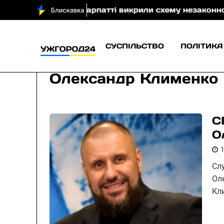
)
На Закарпатті викрили схему незаконного виклю
СУСПІЛЬСТВО
ПОЛІТИКА
Олександр Клименко
С
О
Сл
Ол
Кл