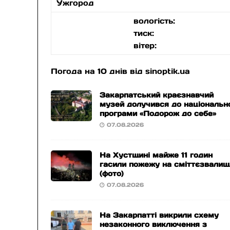
Ужгород
вологість:
тиск:
вітер:
Погода на 10 днів від
sinoptik.ua
Закарпатський краєзнавчий
музей долучився до національн
програми «Подорож до себе»
07.08.2026
На Хустщині майже 11 годин
гасили пожежу на сміттєзвалищ
(фото)
07.08.2026
На Закарпатті викрили схему
незаконного виключення з