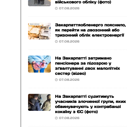
військового обліку (фото)
07.08.2026
Закарпаттяобленерго пояснило,
як перейти на двозонний або
тризонний облік електроенергії
07.08.2026
На Закарпатті затримано
пенсіонера за підозрою у
зґвалтуванні двох малолітніх
сестер (відео)
07.08.2026
На Закарпатті судитимуть
учасників злочинної групи, яких
обвинувачують у контрабанді
кокаїну з ЄС (фото)
07.08.2026