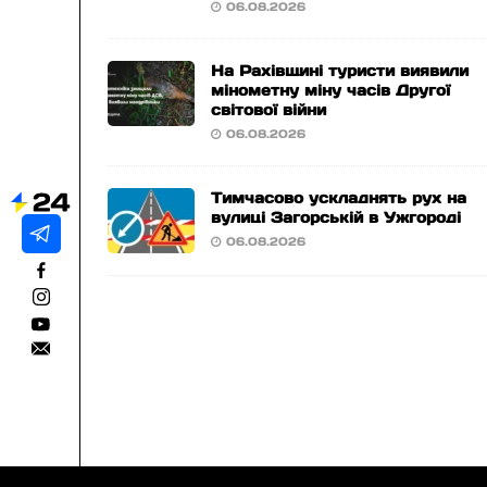
06.08.2026
На Рахівщині туристи виявили
мінометну міну часів Другої
світової війни
06.08.2026
Тимчасово ускладнять рух на
вулиці Загорській в Ужгороді
06.08.2026