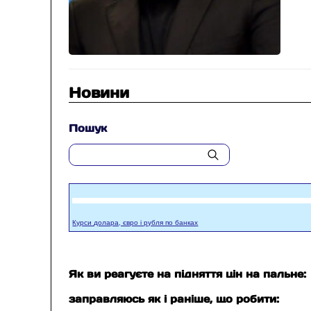
Новини
Пошук
Курси долара, євро і рубля по банках
Як ви реагуєте на підняття цін на пальне:
заправляюсь як і раніше, що робити: