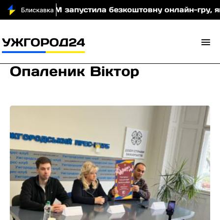
чі
МОМ запустила безкоштовну онлайн-гру, яка нав
Опаленик Віктор