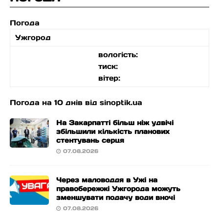
Погода
Ужгород
вологість:
тиск:
вітер:
Погода на 10 днів від
sinoptik.ua
На Закарпатті більш ніж удвічі
збільшили кількість планових
стентувань серця
07.08.2026
Через маловоддя в Ужі на
правобережжі Ужгорода можуть
зменшувати подачу води вночі
07.08.2026