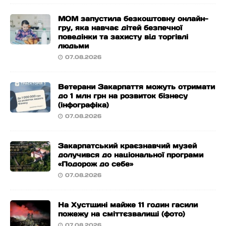
МОМ запустила безкоштовну онлайн-
гру, яка навчає дітей безпечної
поведінки та захисту від торгівлі
людьми
07.08.2026
Ветерани Закарпаття можуть отримати
до 1 млн грн на розвиток бізнесу
(інфографіка)
07.08.2026
Закарпатський краєзнавчий музей
долучився до національної програми
«Подорож до себе»
07.08.2026
На Хустщині майже 11 годин гасили
пожежу на сміттєзвалищі (фото)
07.08.2026