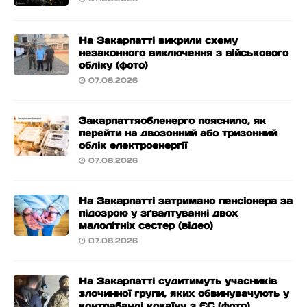
На Закарпатті викрили схему
незаконного виключення з військового
обліку (фото)
07.08.2026
Закарпаттяобленерго пояснило, як
перейти на двозонний або тризонний
облік електроенергії
07.08.2026
На Закарпатті затримано пенсіонера за
підозрою у зґвалтуванні двох
малолітніх сестер (відео)
07.08.2026
На Закарпатті судитимуть учасників
злочинної групи, яких обвинувачують у
контрабанді кокаїну з ЄС (фото)