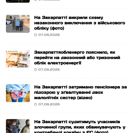
На Закарпатті викрили схему
незаконного виключення з військового
обліку (фото)
07.08.2026
Закарпаттяобленерго пояснило, як
перейти на двозонний або тризонний
облік електроенергії
07.08.2026
На Закарпатті затримано пенсіонера за
підозрою у зґвалтуванні двох
малолітніх сестер (відео)
07.08.2026
На Закарпатті судитимуть учасників
злочинної групи, яких обвинувачують у
контрабанді кокаїну з ЄС (фото)