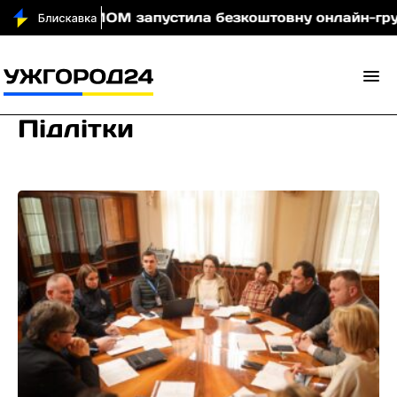
чі
МОМ запустила безкоштовну онлайн-гру, яка нав
Підлітки