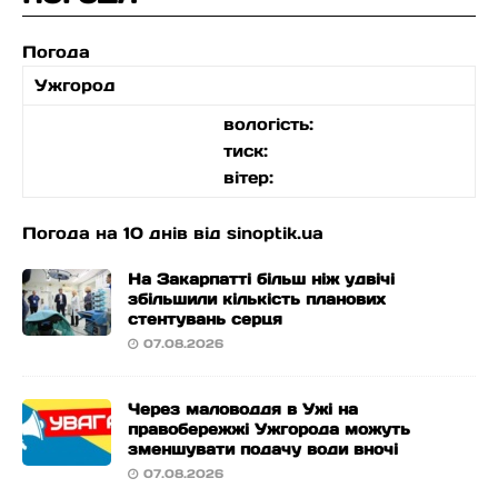
Погода
Ужгород
вологість:
тиск:
вітер:
Погода на 10 днів від
sinoptik.ua
На Закарпатті більш ніж удвічі
збільшили кількість планових
стентувань серця
07.08.2026
Через маловоддя в Ужі на
правобережжі Ужгорода можуть
зменшувати подачу води вночі
07.08.2026