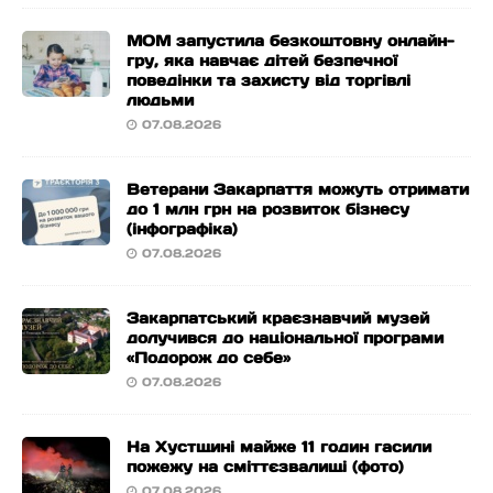
МОМ запустила безкоштовну онлайн-
гру, яка навчає дітей безпечної
поведінки та захисту від торгівлі
людьми
07.08.2026
Ветерани Закарпаття можуть отримати
до 1 млн грн на розвиток бізнесу
(інфографіка)
07.08.2026
Закарпатський краєзнавчий музей
долучився до національної програми
«Подорож до себе»
07.08.2026
На Хустщині майже 11 годин гасили
пожежу на сміттєзвалищі (фото)
07.08.2026