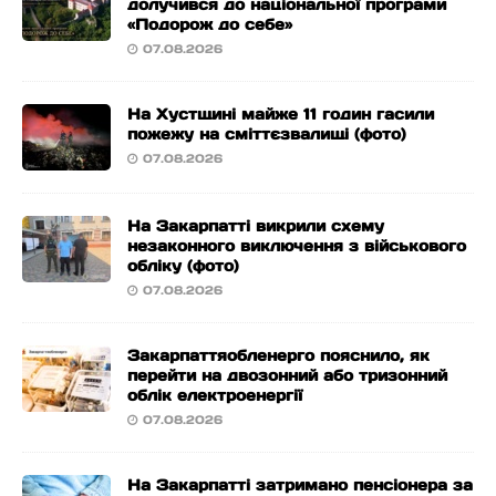
долучився до національної програми
«Подорож до себе»
07.08.2026
На Хустщині майже 11 годин гасили
пожежу на сміттєзвалищі (фото)
07.08.2026
На Закарпатті викрили схему
незаконного виключення з військового
обліку (фото)
07.08.2026
Закарпаттяобленерго пояснило, як
перейти на двозонний або тризонний
облік електроенергії
07.08.2026
На Закарпатті затримано пенсіонера за