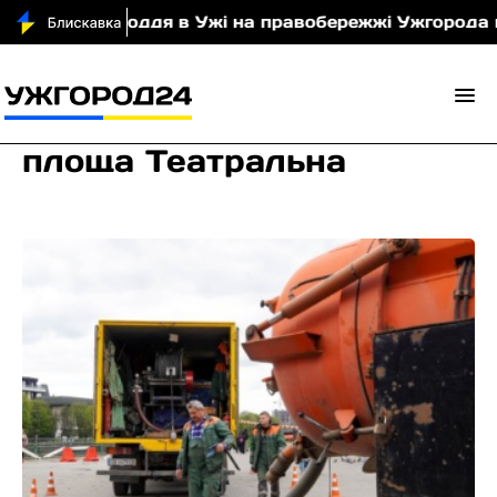
оводдя в Ужі на правобережжі Ужгорода можуть зме
площа Театральна