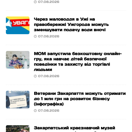
07.08.2026
Через маловоддя в Ужі на
правобережжі Ужгорода можуть
зменшувати подачу води вночі
07.08.2026
МОМ запустила безкоштовну онлайн-
гру, яка навчає дітей безпечної
поведінки та захисту від торгівлі
людьми
07.08.2026
Ветерани Закарпаття можуть отримати
до 1 млн грн на розвиток бізнесу
(інфографіка)
07.08.2026
Закарпатський краєзнавчий музей