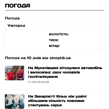
ПОГОДА
Погода
Ужгород
вологість:
тиск:
вітер:
Погода на 10 днів від
sinoptik.ua
На Мукачівщині зіткнулися автомобіль
і велосипед: двох чоловіків
госпіталізували
08.08.2026
На Закарпатті більш ніж удвічі
збільшили кількість планових
стентувань серця