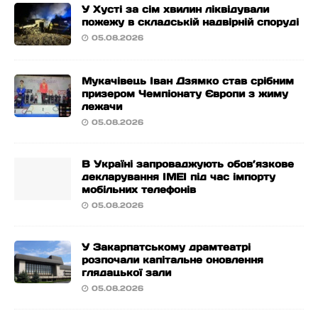
У Хусті за сім хвилин ліквідували
пожежу в складській надвірній споруді
05.08.2026
Мукачівець Іван Дзямко став срібним
призером Чемпіонату Європи з жиму
лежачи
05.08.2026
В Україні запроваджують обов’язкове
декларування IMEI під час імпорту
мобільних телефонів
05.08.2026
У Закарпатському драмтеатрі
розпочали капітальне оновлення
глядацької зали
05.08.2026