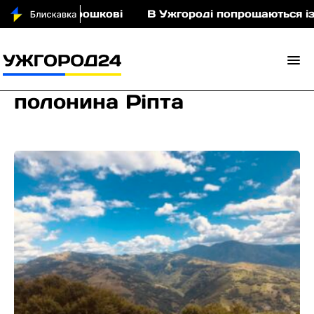
ньми у Порошкові
В Ужгороді попрощаються із п
полонина Ріпта