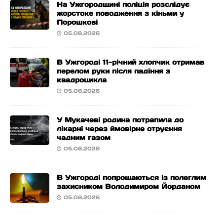
На Ужгородщині поліція розслідує
жорстоке поводження з кіньми у
Порошкові
05.08.2026
В Ужгороді 11-річний хлопчик отримав
перелом руки після падіння з
квадроцикла
05.08.2026
У Мукачеві родина потрапила до
лікарні через ймовірне отруєння
чадним газом
05.08.2026
В Ужгороді попрощаються із полеглим
захисником Володимиром Йорданом
05.08.2026