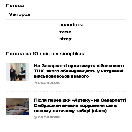
Погода
Ужгород
вологість:
тиск:
вітер:
Погода на 10 днів від
sinoptik.ua
На Закарпатті судитимуть військового
ТЦК, якого обвинувачують у катуванні
військовозобов’язаного
05.08.2026
Після перевірки «Артеку» на Закарпатті
Омбудсман виявив порушення ще в
одному дитячому таборі (відео)
05.08.2026