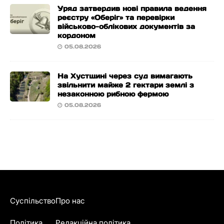
Уряд затвердив нові правила ведення
реєстру «Оберіг» та перевірки
військово-облікових документів за
кордоном
05.08.2026
На Хустщині через суд вимагають
звільнити майже 2 гектари землі з
незаконною рибною фермою
05.08.2026
Суспільство
Про нас
Політика
Редакційна політика