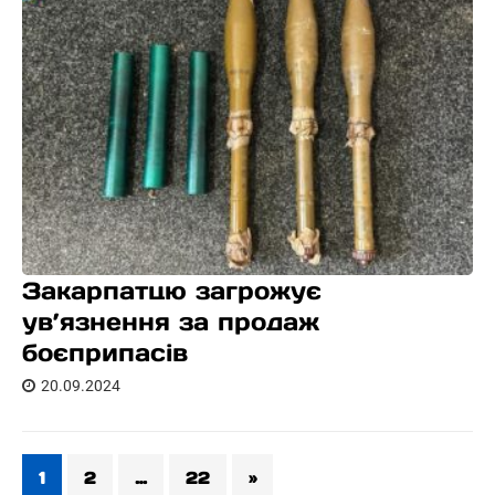
Закарпатцю загрожує
ув’язнення за продаж
боєприпасів
20.09.2024
1
2
…
22
»