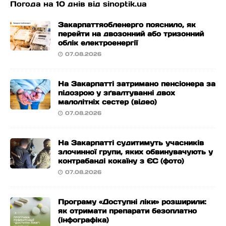
Погода на 10 днів від
sinoptik.ua
Закарпаттяобленерго пояснило, як
перейти на двозонний або тризонний
облік електроенергії
07.08.2026
На Закарпатті затримано пенсіонера за
підозрою у зґвалтуванні двох
малолітніх сестер (відео)
07.08.2026
На Закарпатті судитимуть учасників
злочинної групи, яких обвинувачують у
контрабанді кокаїну з ЄС (фото)
07.08.2026
Програму «Доступні ліки» розширили:
як отримати препарати безоплатно
(інфографіка)