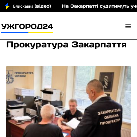
ідео)
На Закарпатті судитимуть учасників злочинно
Прокуратура Закарпаття