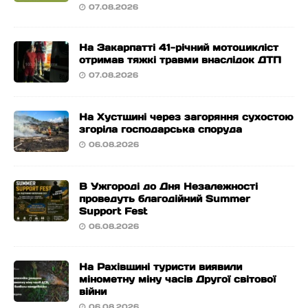
07.08.2026
На Закарпатті 41-річний мотоцикліст
отримав тяжкі травми внаслідок ДТП
07.08.2026
На Хустщині через загоряння сухостою
згоріла господарська споруда
06.08.2026
В Ужгороді до Дня Незалежності
проведуть благодійний Summer
Support Fest
06.08.2026
На Рахівщині туристи виявили
мінометну міну часів Другої світової
війни
06.08.2026