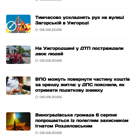
Тимчасово ускладнять рух на вулиці
Загорській в Ужгороді
06.08.2026
На Ужгородщині у ДТП постраждали
двоє людей
06.08.2026
ВПО можуть повернути частину коштів
за оренду житла: у ДПС пояснили, як
отримати податкову знижку
06.08.2026
Виноградівська громада 6 серпня
попрощається із полеглим захисником
Ігнатом Роздяловським
06.08.2026