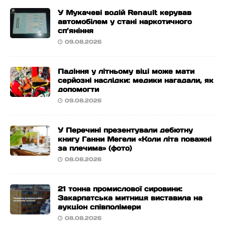
У Мукачеві водій Renault керував
автомобілем у стані наркотичного
сп’яніння
09.08.2026
Падіння у літньому віці може мати
серйозні наслідки: медики нагадали, як
допомогти
09.08.2026
У Перечині презентували дебютну
книгу Ганни Мегели «Коли літа поважні
за плечима» (фото)
08.08.2026
21 тонна промислової сировини:
Закарпатська митниця виставила на
аукціон співполімери
08.08.2026