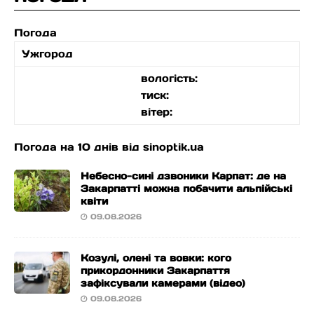
Погода
Ужгород
вологість:
тиск:
вітер:
Погода на 10 днів від
sinoptik.ua
Небесно-сині дзвоники Карпат: де на
Закарпатті можна побачити альпійські
квіти
09.08.2026
Козулі, олені та вовки: кого
прикордонники Закарпаття
зафіксували камерами (відео)
09.08.2026