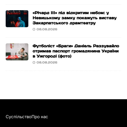
«Річард ІІІ» під відкритим небом: у
Невицькому замку покажуть виставу
Закарпатського драмтеатру
08.08.2026
Футболіст «Браги» Даніель Раззувайло
отримав паспорт громадянина України
в Ужгороді (фото)
08.08.2026
Суспільство
Про нас