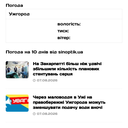
Погода
Ужгород
вологість:
тиск:
вітер:
Погода на 10 днів від
sinoptik.ua
На Закарпатті більш ніж удвічі
збільшили кількість планових
стентувань серця
07.08.2026
Через маловоддя в Ужі на
правобережжі Ужгорода можуть
зменшувати подачу води вночі
07.08.2026