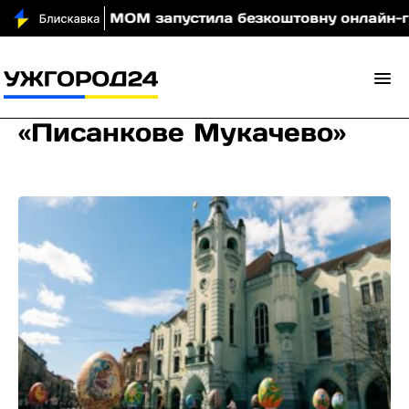
 вночі
МОМ запустила безкоштовну онлайн-гру, яка
«Писанкове Мукачево»