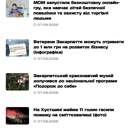
МОМ запустила безкоштовну онлайн-
гру, яка навчає дітей безпечної
поведінки та захисту від торгівлі
людьми
07.08.2026
Ветерани Закарпаття можуть отримати
до 1 млн грн на розвиток бізнесу
(інфографіка)
07.08.2026
Закарпатський краєзнавчий музей
долучився до національної програми
«Подорож до себе»
07.08.2026
На Хустщині майже 11 годин гасили
пожежу на сміттєзвалищі (фото)
07.08.2026