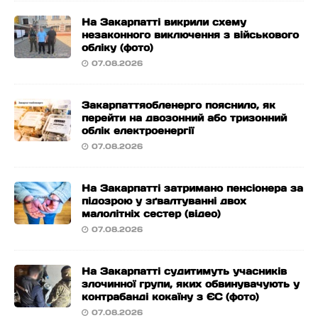
На Закарпатті викрили схему
незаконного виключення з військового
обліку (фото)
07.08.2026
Закарпаттяобленерго пояснило, як
перейти на двозонний або тризонний
облік електроенергії
07.08.2026
На Закарпатті затримано пенсіонера за
підозрою у зґвалтуванні двох
малолітніх сестер (відео)
07.08.2026
На Закарпатті судитимуть учасників
злочинної групи, яких обвинувачують у
контрабанді кокаїну з ЄС (фото)
07.08.2026