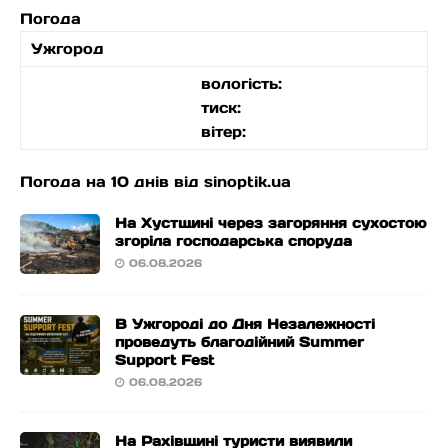
Погода
Ужгород
вологість:
тиск:
вітер:
Погода на 10 днів від
sinoptik.ua
На Хустщині через загоряння сухостою
згоріла господарська споруда
06.08.2026
В Ужгороді до Дня Незалежності
проведуть благодійний Summer
Support Fest
06.08.2026
На Рахівщині туристи виявили