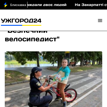
ДТП постраждали двоє людей
На Закарпатті судит
"Безпечний
велосипедист"