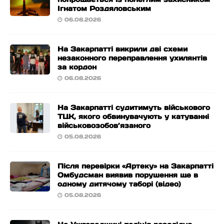
Ігнатом Роздяловським
06.08.2026
На Закарпатті викрили дві схеми
незаконного переправлення ухилянтів
за кордон
06.08.2026
На Закарпатті судитимуть військового
ТЦК, якого обвинувачують у катуванні
військовозобов’язаного
05.08.2026
Після перевірки «Артеку» на Закарпатті
Омбудсман виявив порушення ще в
одному дитячому таборі (відео)
05.08.2026