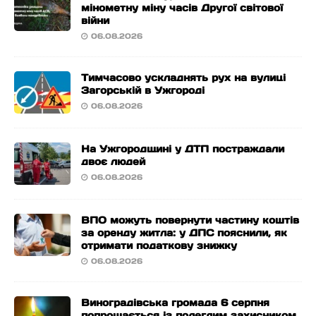
мінометну міну часів Другої світової
війни
06.08.2026
Тимчасово ускладнять рух на вулиці
Загорській в Ужгороді
06.08.2026
На Ужгородщині у ДТП постраждали
двоє людей
06.08.2026
ВПО можуть повернути частину коштів
за оренду житла: у ДПС пояснили, як
отримати податкову знижку
06.08.2026
Виноградівська громада 6 серпня
попрощається із полеглим захисником