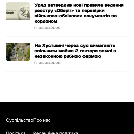
Уряд затвердив нові правила ведення
реєстру «Оберіг» та перевірки
військово-облікових документів за
кордоном
05.08.2026
На Хустщині через суд вимагають
звільнити майже 2 гектари землі з
незаконною рибною фермою
05.08.2026
Суспільство
Про нас
Політика
Редакційна політика