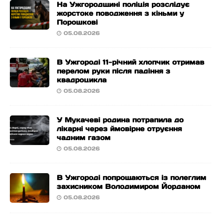
На Ужгородщині поліція розслідує
жорстоке поводження з кіньми у
Порошкові
05.08.2026
В Ужгороді 11-річний хлопчик отримав
перелом руки після падіння з
квадроцикла
05.08.2026
У Мукачеві родина потрапила до
лікарні через ймовірне отруєння
чадним газом
05.08.2026
В Ужгороді попрощаються із полеглим
захисником Володимиром Йорданом
05.08.2026