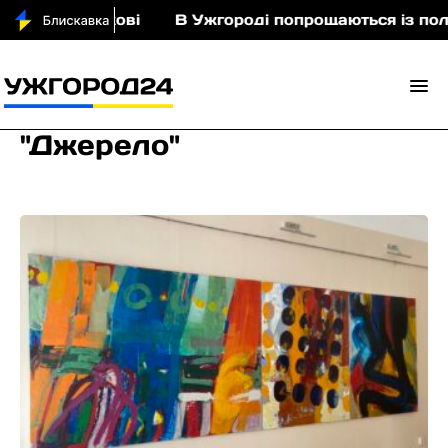
 у Порошкові
В Ужгороді попрощаються із поле
"Джерело"