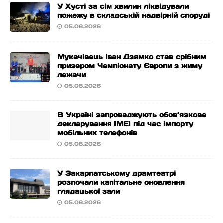
У Хусті за сім хвилин ліквідували
пожежу в складській надвірній споруді
05.08.2026
Мукачівець Іван Дзямко став срібним
призером Чемпіонату Європи з жиму
лежачи
05.08.2026
В Україні запроваджують обов’язкове
декларування IMEI під час імпорту
мобільних телефонів
05.08.2026
У Закарпатському драмтеатрі
розпочали капітальне оновлення
глядацької зали
05.08.2026