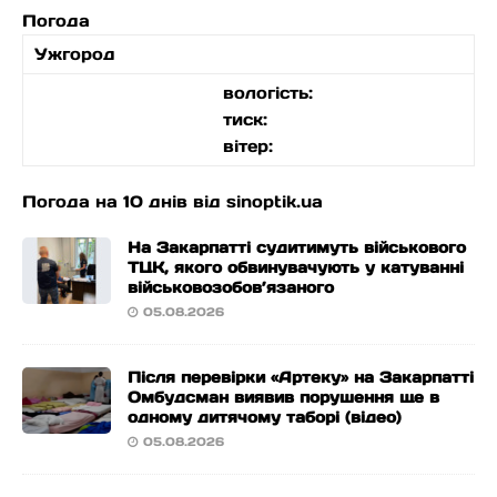
Погода
Ужгород
вологість:
тиск:
вітер:
Погода на 10 днів від
sinoptik.ua
На Закарпатті судитимуть військового
ТЦК, якого обвинувачують у катуванні
військовозобов’язаного
05.08.2026
Після перевірки «Артеку» на Закарпатті
Омбудсман виявив порушення ще в
одному дитячому таборі (відео)
05.08.2026