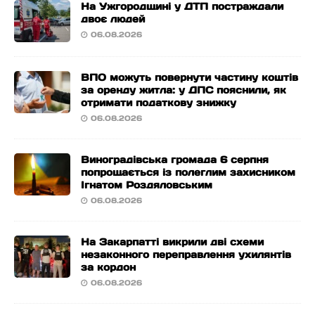
На Ужгородщині у ДТП постраждали
двоє людей
06.08.2026
ВПО можуть повернути частину коштів
за оренду житла: у ДПС пояснили, як
отримати податкову знижку
06.08.2026
Виноградівська громада 6 серпня
попрощається із полеглим захисником
Ігнатом Роздяловським
06.08.2026
На Закарпатті викрили дві схеми
незаконного переправлення ухилянтів
за кордон
06.08.2026