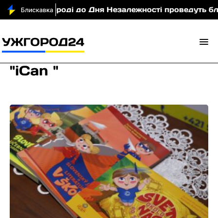
В Ужгороді до Дня Незалежності проведуть благо
"iCan "