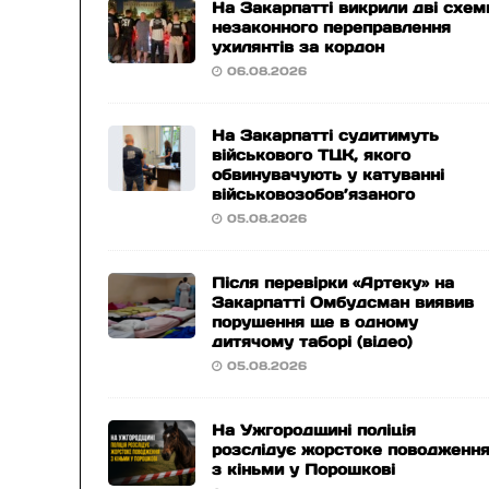
На Закарпатті викрили дві схем
незаконного переправлення
ухилянтів за кордон
06.08.2026
На Закарпатті судитимуть
військового ТЦК, якого
обвинувачують у катуванні
військовозобов’язаного
05.08.2026
Після перевірки «Артеку» на
Закарпатті Омбудсман виявив
порушення ще в одному
дитячому таборі (відео)
05.08.2026
На Ужгородщині поліція
розслідує жорстоке поводженн
з кіньми у Порошкові