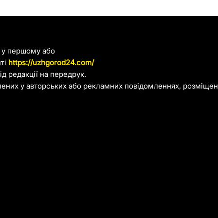
я у першому або
йті
https://uzhgorod24.com/
д редакції на передрук.
лених у авторських або рекламних повідомленнях, розміщени