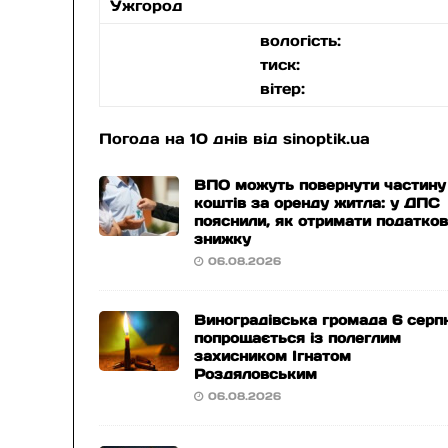
Ужгород
вологість:
тиск:
вітер:
Погода на 10 днів від
sinoptik.ua
ВПО можуть повернути частину
коштів за оренду житла: у ДПС
пояснили, як отримати податко
знижку
06.08.2026
Виноградівська громада 6 серп
попрощається із полеглим
захисником Ігнатом
Роздяловським
06.08.2026