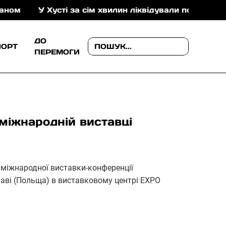
У Хусті за сім хвилин ліквідували пожежу в складс
ДО
ПОРТ
ПЕРЕМОГИ
 міжнародній виставці
міжнародної виставки-конференції
шаві (Польща) в виставковому центрі EXPO