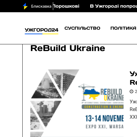
ня з кіньми у Порошкові
В Ужгороді попрощають
СУСПІЛЬСТВО
ПОЛІТИКА
ReBuild Ukraine
У
R
Уж
Re
XX