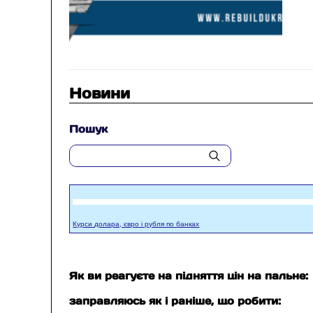
Новини
Пошук
Курси долара, євро і рубля по банках
Як ви реагуєте на підняття цін на пальне:
заправляюсь як і раніше, що робити: