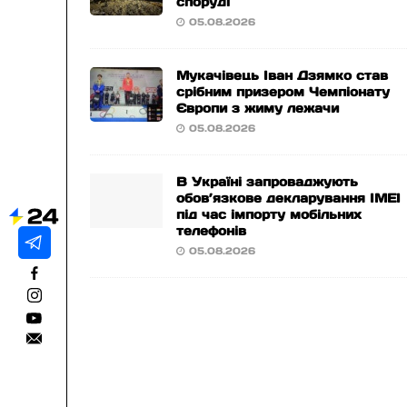
споруді
05.08.2026
Мукачівець Іван Дзямко став
срібним призером Чемпіонату
Європи з жиму лежачи
05.08.2026
В Україні запроваджують
обов’язкове декларування IMEI
під час імпорту мобільних
телефонів
05.08.2026