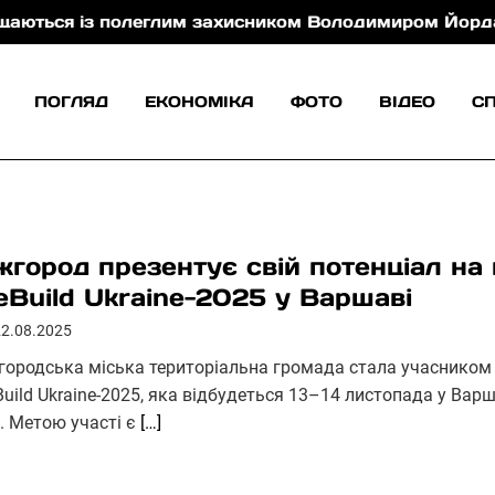
ся із полеглим захисником Володимиром Йорданом
ПОГЛЯД
ЕКОНОМІКА
ФОТО
ВІДЕО
С
жгород презентує свій потенціал на
eBuild Ukraine-2025 у Варшаві
22.08.2025
городська міська територіальна громада стала учасником 
Build Ukraine-2025, яка відбудеться 13–14 листопада у Вар
I. Метою участі є
[…]