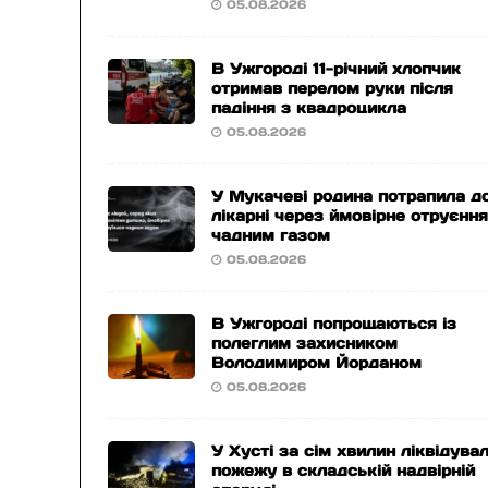
05.08.2026
В Ужгороді 11-річний хлопчик
отримав перелом руки після
падіння з квадроцикла
05.08.2026
У Мукачеві родина потрапила д
лікарні через ймовірне отруєнн
чадним газом
05.08.2026
В Ужгороді попрощаються із
полеглим захисником
Володимиром Йорданом
05.08.2026
У Хусті за сім хвилин ліквідува
пожежу в складській надвірній