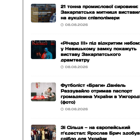
21 тонна промислової сировини:
Закарпатська митниця вистави
на аукціон співполімери
08.08.2026
«Річард ІІІ» під відкритим небом
у Невицькому замку покажуть
виставу Закарпатського
драмтеатру
08.08.2026
Футболіст «Браги» Даніель
Раззувайло отримав паспорт
громадянина України в Ужгород
(фото)
08.08.2026
Зі Сільця — на європейський
п’єдестал: Ярослав Брич здобув
срібло для України