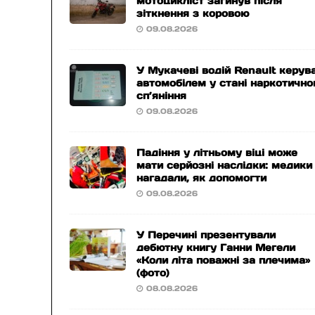
мотоцикліст загинув після
зіткнення з коровою
09.08.2026
У Мукачеві водій Renault керув
автомобілем у стані наркотично
сп’яніння
09.08.2026
Падіння у літньому віці може
мати серйозні наслідки: медики
нагадали, як допомогти
09.08.2026
У Перечині презентували
дебютну книгу Ганни Мегели
«Коли літа поважні за плечима»
(фото)
08.08.2026