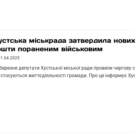
устська міськрада затвердила нових
ошти пораненим військовим
01.04.2025
березня депутати Хустської міської ради провели чергову с
 стосуються життєдіяльності громади. Про це інформує Ху