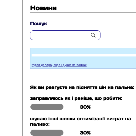
Новини
Пошук
Курси долара, євро і рубля по банках
Як ви реагуєте на підняття цін на пальне:
заправляюсь як і раніше, що робити:
30%
шукаю інші шляхи оптимізації витрат на
паливо:
30%