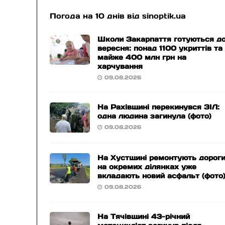
Погода на 10 днів від
sinoptik.ua
Школи Закарпаття готуються до
вересня: понад 1100 укриттів та
майже 400 млн грн на
харчування
09.08.2026
На Рахівщині перекинувся ЗІЛ:
одна людина загинула (фото)
09.08.2026
На Хустщині ремонтують дороги
на окремих ділянках уже
вкладають новий асфальт (фото
09.08.2026
На Тячівщині 43-річний