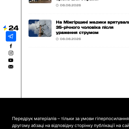
08.08.2026
На Міжгірщині медики врятувал
35-річного чоловіка після
ураження струмом
08.08.2026
Передрук матеріалів – тільки за умови гіперпосиланн
другому абзаці на відповідну сторінку публікації на са