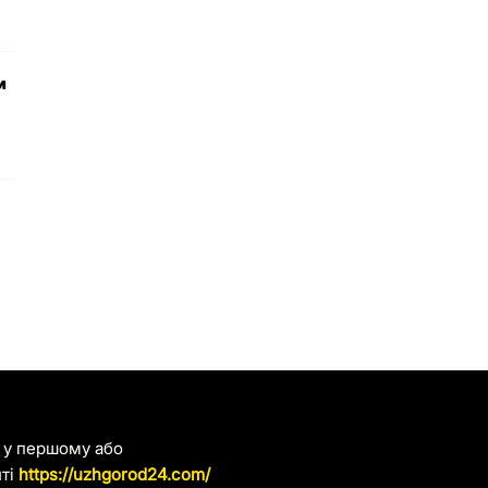
и
я у першому або
йті
https://uzhgorod24.com/