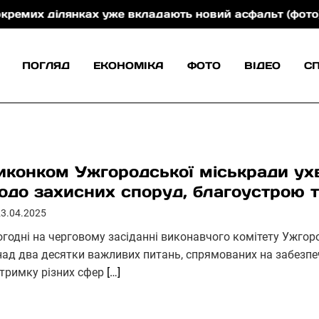
ілянках уже вкладають новий асфальт (фото)
На Т
ПОГЛЯД
ЕКОНОМІКА
ФОТО
ВІДЕО
С
иконком Ужгородської міськради ух
одо захисних споруд, благоустрою т
23.04.2025
огодні на черговому засіданні виконавчого комітету Ужгор
над два десятки важливих питань, спрямованих на забезпе
дтримку різних сфер
[…]