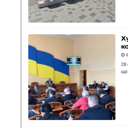
Х
к
28 
що