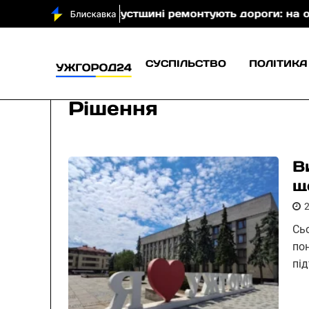
то)
На Хустщині ремонтують дороги: на окремих д
СУСПІЛЬСТВО
ПОЛІТИКА
Рішення
В
щ
Сь
по
пі