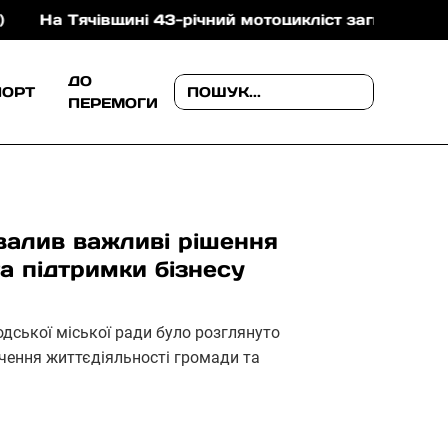
ячівщині 43-річний мотоцикліст загинув після зіткнен
ДО
ПОРТ
ПЕРЕМОГИ
валив важливі рішення
а підтримки бізнесу
одської міської ради було розглянуто
чення життєдіяльності громади та