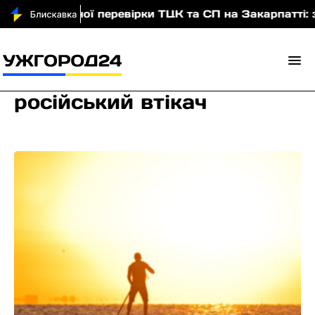
асштабної перевірки ТЦК та СП на Закарпатті: заявл
російський втікач