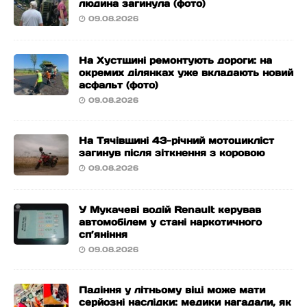
людина загинула (фото)
09.08.2026
На Хустщині ремонтують дороги: на
окремих ділянках уже вкладають новий
асфальт (фото)
09.08.2026
На Тячівщині 43-річний мотоцикліст
загинув після зіткнення з коровою
09.08.2026
У Мукачеві водій Renault керував
автомобілем у стані наркотичного
сп’яніння
09.08.2026
Падіння у літньому віці може мати
серйозні наслідки: медики нагадали, як