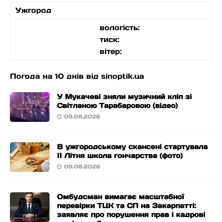
Ужгород
вологість:
тиск:
вітер:
Погода на 10 днів від
sinoptik.ua
У Мукачеві зняли музичний кліп зі
Світланою Тарабаровою (відео)
09.08.2026
В ужгородському скансені стартувала
ІІ Літня школа гончарства (фото)
09.08.2026
Омбудсман вимагає масштабної
перевірки ТЦК та СП на Закарпатті:
заявляє про порушення прав і кадрові