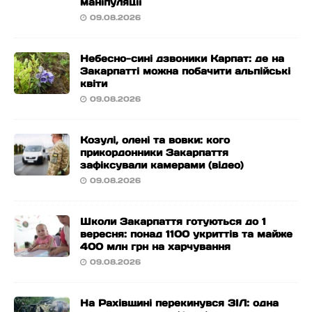
маніпуляції
09.08.2026
Небесно-сині дзвоники Карпат: де на
Закарпатті можна побачити альпійські
квіти
09.08.2026
Козулі, олені та вовки: кого
прикордонники Закарпаття
зафіксували камерами (відео)
09.08.2026
Школи Закарпаття готуються до 1
вересня: понад 1100 укриттів та майже
400 млн грн на харчування
09.08.2026
На Рахівщині перекинувся ЗІЛ: одна