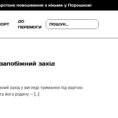
е поводження з кіньми у Порошкові
В Ужгороді п
ДО
ПОРТ
ПЕРЕМОГИ
запобіжний захід
жний захід у вигляді тримання під вартою
та його родичу —
[…]