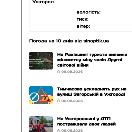
Ужгород
вологість:
тиск:
вітер:
Погода на 10 днів від
sinoptik.ua
На Рахівщині туристи виявили
мінометну міну часів Другої
світової війни
06.08.2026
Тимчасово ускладнять рух на
вулиці Загорській в Ужгороді
06.08.2026
На Ужгородщині у ДТП
постраждали двоє людей
06.08.2026