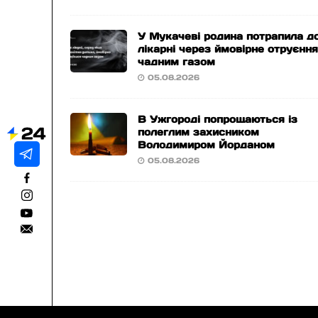
У Мукачеві родина потрапила д
лікарні через ймовірне отруєнн
чадним газом
05.08.2026
В Ужгороді попрощаються із
полеглим захисником
Володимиром Йорданом
05.08.2026