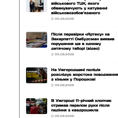
військового ТЦК, якого
обвинувачують у катуванні
військовозобов’язаного
05.08.2026
Після перевірки «Артеку» на
Закарпатті Омбудсман виявив
порушення ще в одному
дитячому таборі (відео)
05.08.2026
На Ужгородщині поліція
розслідує жорстоке поводженн
з кіньми у Порошкові
05.08.2026
В Ужгороді 11-річний хлопчик
отримав перелом руки після
падіння з квадроцикла
05.08.2026