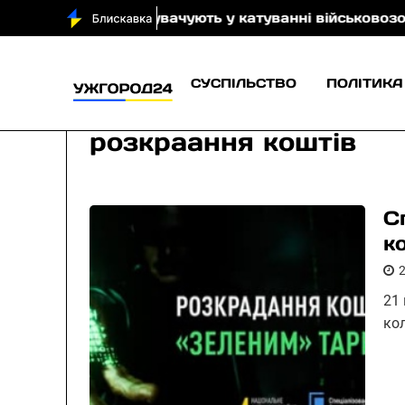
, якого обвинувачують у катуванні військовозобов’я
СУСПІЛЬСТВО
ПОЛІТИКА
розкраання коштів
С
к
21
ко