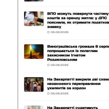
ВПО можуть повернути частину
коштів за оренду житла: у ДПС
пояснили, як отримати податко
знижку
06.08.2026
Виноградівська громада 6 серп
попрощається із полеглим
захисником Ігнатом
Роздяловським
06.08.2026
На Закарпатті викрили дві схем
незаконного переправлення
ухилянтів за кордон
06.08.2026
На Закарпатті судитимуть