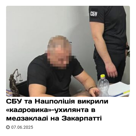
СБУ та Нацполіція викрили
«кадровика»-ухилянта в
медзакладі на Закарпатті
07.06.2025