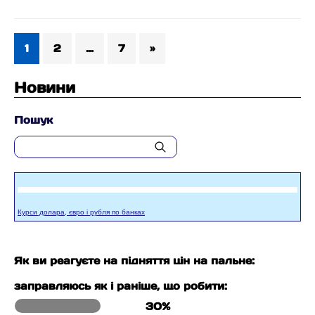
1
2
…
7
»
Новини
Пошук
Курси долара, євро і рубля по банках
Як ви реагуєте на підняття цін на пальне:
заправляюсь як і раніше, що робити:
30%