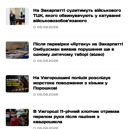
На Закарпатті судитимуть військового
ТЦК, якого обвинувачують у катуванні
військовозобов’язаного
05.08.2026
Після перевірки «Артеку» на Закарпатті
Омбудсман виявив порушення ще в
одному дитячому таборі (відео)
05.08.2026
На Ужгородщині поліція розслідує
жорстоке поводження з кіньми у
Порошкові
05.08.2026
В Ужгороді 11-річний хлопчик отримав
перелом руки після падіння з
квадроцикла
05.08.2026