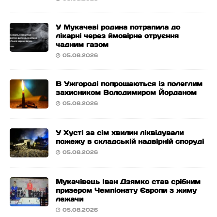
У Мукачеві родина потрапила до
лікарні через ймовірне отруєння
чадним газом
05.08.2026
В Ужгороді попрощаються із полеглим
захисником Володимиром Йорданом
05.08.2026
У Хусті за сім хвилин ліквідували
пожежу в складській надвірній споруді
05.08.2026
Мукачівець Іван Дзямко став срібним
призером Чемпіонату Європи з жиму
лежачи
05.08.2026