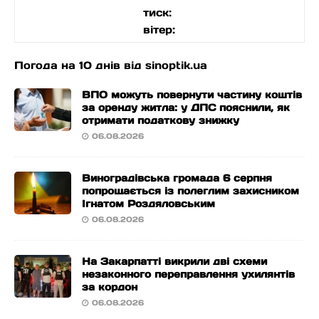
тиск:
вітер:
Погода на 10 днів від
sinoptik.ua
ВПО можуть повернути частину коштів
за оренду житла: у ДПС пояснили, як
отримати податкову знижку
06.08.2026
Виноградівська громада 6 серпня
попрощається із полеглим захисником
Ігнатом Роздяловським
06.08.2026
На Закарпатті викрили дві схеми
незаконного переправлення ухилянтів
за кордон
06.08.2026