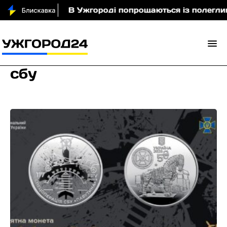
В Ужгороді попрощаються із полеглим захисник
сбу