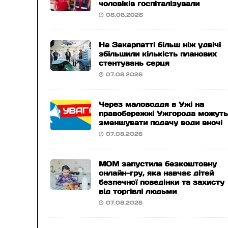
чоловіків госпіталізували
08.08.2026
На Закарпатті більш ніж удвічі
збільшили кількість планових
стентувань серця
07.08.2026
Через маловоддя в Ужі на
правобережжі Ужгорода можут
зменшувати подачу води вночі
07.08.2026
МОМ запустила безкоштовну
онлайн-гру, яка навчає дітей
безпечної поведінки та захисту
від торгівлі людьми
07.08.2026