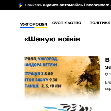
качівщині зіткнулися автомобіль і велосипед: двох ч
СУСПІЛЬСТВО
ПОЛІТИКА
«Шаную воїнів
В
за
Бла
сер