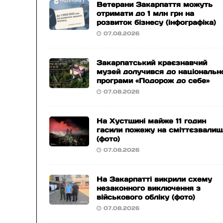
Ветерани Закарпаття можуть
отримати до 1 млн грн на
розвиток бізнесу (інфографіка)
07.08.2026
Закарпатський краєзнавчий
музей долучився до національн
програми «Подорож до себе»
07.08.2026
На Хустщині майже 11 годин
гасили пожежу на сміттєзвалищ
(фото)
07.08.2026
На Закарпатті викрили схему
незаконного виключення з
військового обліку (фото)
07.08.2026