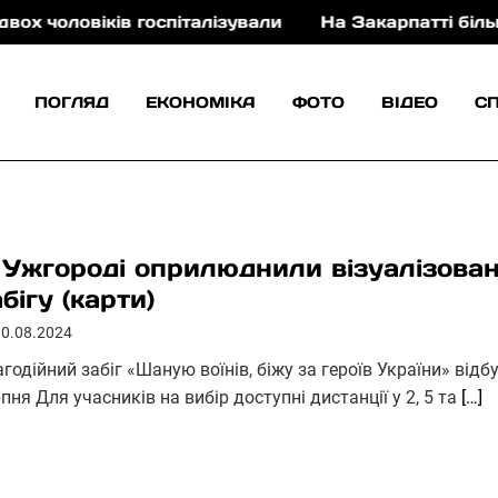
оловіків госпіталізували
На Закарпатті більш ніж 
ПОГЛЯД
ЕКОНОМІКА
ФОТО
ВІДЕО
С
 Ужгороді оприлюднили візуалізова
бігу (карти)
30.08.2024
годійний забіг «Шаную воїнів, біжу за героїв України» від
пня Для учасників на вибір доступні дистанції у 2, 5 та
[…]