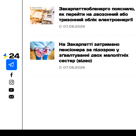
Закарпаттяобленерго пояснило,
як перейти на двозонний або
тризонний облік електроенергії
07.08.2026
На Закарпатті затримано
пенсіонера за підозрою у
зґвалтуванні двох малолітніх
сестер (відео)
07.08.2026