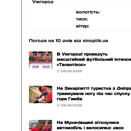
Ужгород
вологість:
тиск:
вітер:
Погода на 10 днів від
sinoptik.ua
В Ужгороді проведуть
масштабний футбольний інтенс
«Талантікос»
08.08.2026
На Закарпатті туристка з Дніпр
травмувала ногу під час спуску
гори Гимба
08.08.2026
На Мукачівщині зіткнулися
автомобіль і велосипед: двох