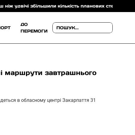
удвічі збільшили кількість планових стентувань серця
ДО
ПОРТ
ПЕРЕМОГИ
ні маршрути завтрашнього
будеться в обласному центрі Закарпаття 31