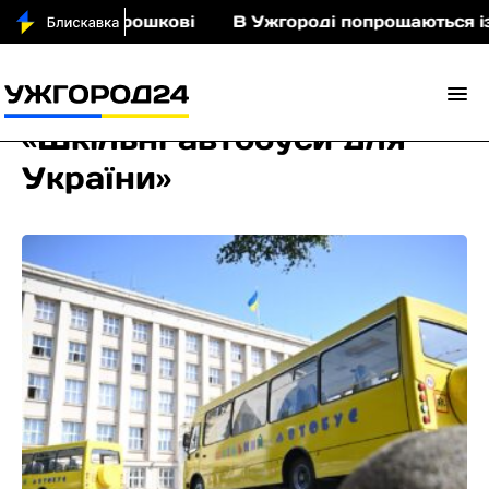
ньми у Порошкові
В Ужгороді попрощаються із п
«Шкільні автобуси для
України»