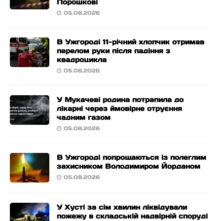
Порошкові
05.08.2026
В Ужгороді 11-річний хлопчик отримав
перелом руки після падіння з
квадроцикла
05.08.2026
У Мукачеві родина потрапила до
лікарні через ймовірне отруєння
чадним газом
05.08.2026
В Ужгороді попрощаються із полеглим
захисником Володимиром Йорданом
05.08.2026
У Хусті за сім хвилин ліквідували
пожежу в складській надвірній споруді