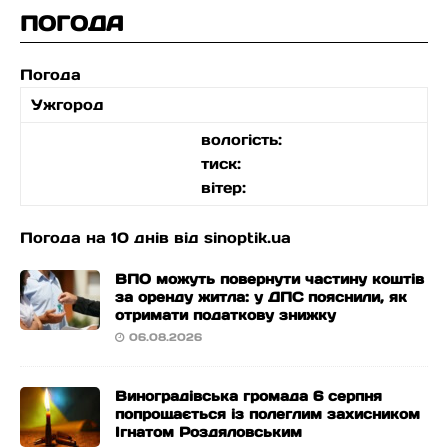
ПОГОДА
Погода
Ужгород
вологість:
тиск:
вітер:
Погода на 10 днів від
sinoptik.ua
ВПО можуть повернути частину коштів
за оренду житла: у ДПС пояснили, як
отримати податкову знижку
06.08.2026
Виноградівська громада 6 серпня
попрощається із полеглим захисником
Ігнатом Роздяловським