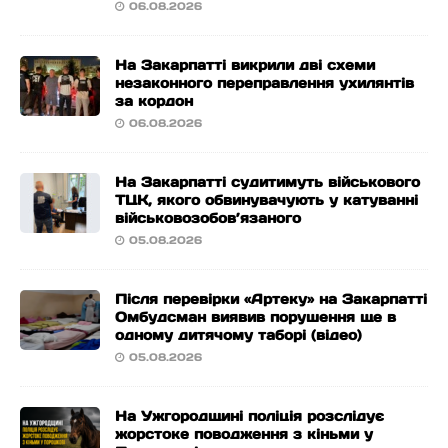
06.08.2026
На Закарпатті викрили дві схеми
незаконного переправлення ухилянтів
за кордон
06.08.2026
На Закарпатті судитимуть військового
ТЦК, якого обвинувачують у катуванні
військовозобов’язаного
05.08.2026
Після перевірки «Артеку» на Закарпатті
Омбудсман виявив порушення ще в
одному дитячому таборі (відео)
05.08.2026
На Ужгородщині поліція розслідує
жорстоке поводження з кіньми у