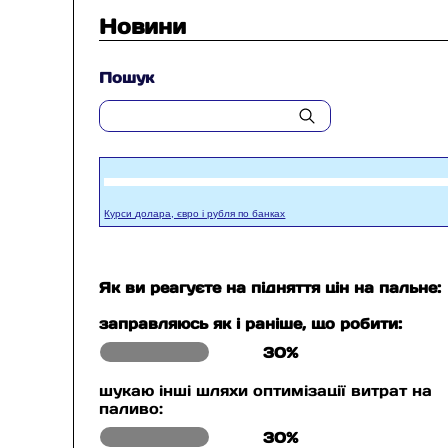
Новини
Пошук
Курси долара, євро і рубля по банках
Як ви реагуєте на підняття цін на пальне:
заправляюсь як і раніше, що робити:
30%
шукаю інші шляхи оптимізації витрат на
паливо:
30%