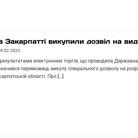
а Закарпатті викупили дозвіл на вид
09.02.2023
 результатами електронних торгів, що проводила Державна с
значився переможець викупу спеціального дозволу на розр
карпатській області. Про
[…]