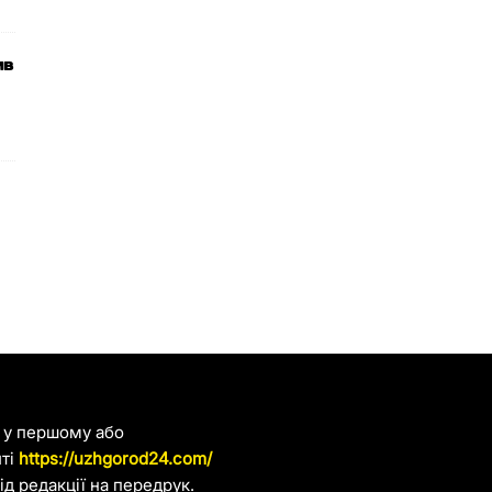
ив
я у першому або
йті
https://uzhgorod24.com/
д редакції на передрук.