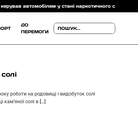
автомобілем у стані наркотичного сп’яніння
Падінн
ДО
ПОРТ
ПЕРЕМОГИ
 солі
року роботи на родовищі і видобуток солі
 камʼяної солі в
[…]