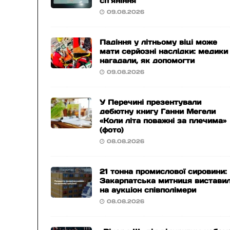
сп’яніння
09.08.2026
Падіння у літньому віці може
мати серйозні наслідки: медики
нагадали, як допомогти
09.08.2026
У Перечині презентували
дебютну книгу Ганни Мегели
«Коли літа поважні за плечима»
(фото)
08.08.2026
21 тонна промислової сировини:
Закарпатська митниця вистави
на аукціон співполімери
08.08.2026