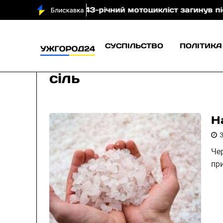
Тячівщині 43-річний мотоцикліст загинув після зіткн
СУСПІЛЬСТВО
ПОЛІТИКА
сіль
Н
Че
пр