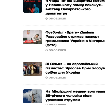
«Річард ІІІ» під відкритим небом
у Невицькому замку покажуть
виставу Закарпатського
драмтеатру
08.08.2026
Футболіст «Браги» Даніель
Раззувайло отримав паспорт
громадянина України в Ужгород
(фото)
08.08.2026
Зі Сільця — на європейський
п’єдестал: Ярослав Брич здобув
срібло для України
08.08.2026
На Міжгірщині медики врятувал
35-річного чоловіка після
ураження струмом