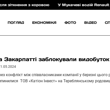
ення з коровою
У Мукачеві водій Renault керував 
ПОГЛЯД
ЕКОНОМІКА
ФОТО
ВІДЕО
С
а Закарпатті заблокували видобуток
31.05.2024
рез конфлікт між співвласниками компанії у березні цього 
ипинилися ТОВ «Катіон Інвест» на Тереблянському родовищі