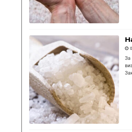
Н
За
ви
За