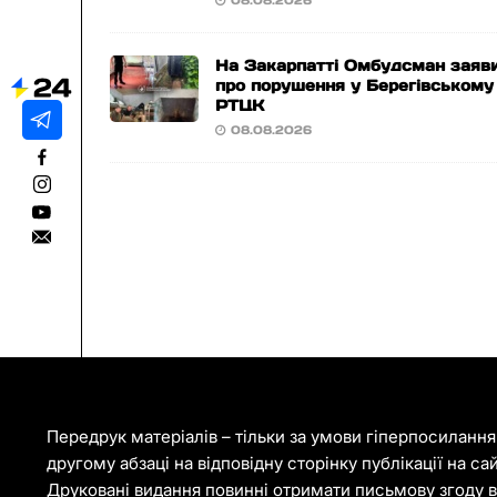
08.08.2026
На Закарпатті Омбудсман заяв
про порушення у Берегівському
РТЦК
08.08.2026
Передрук матеріалів – тільки за умови гіперпосиланн
другому абзаці на відповідну сторінку публікації на са
Друковані видання повинні отримати письмову згоду ві