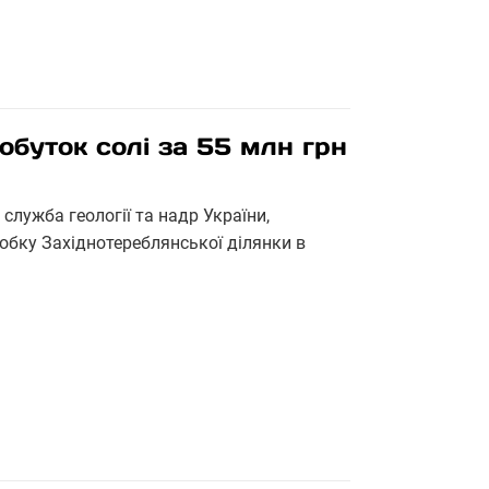
обуток солі за 55 млн грн
лужба геології та надр України,
обку Західнотереблянської ділянки в