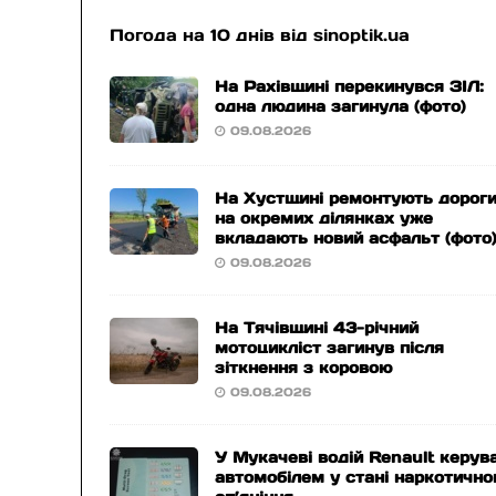
Погода на 10 днів від
sinoptik.ua
На Рахівщині перекинувся ЗІЛ:
одна людина загинула (фото)
09.08.2026
На Хустщині ремонтують дороги
на окремих ділянках уже
вкладають новий асфальт (фото
09.08.2026
На Тячівщині 43-річний
мотоцикліст загинув після
зіткнення з коровою
09.08.2026
У Мукачеві водій Renault керув
автомобілем у стані наркотично