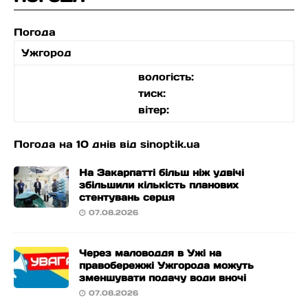
Погода
Ужгород
вологість:
тиск:
вітер:
Погода на 10 днів від
sinoptik.ua
На Закарпатті більш ніж удвічі
збільшили кількість планових
стентувань серця
07.08.2026
Через маловоддя в Ужі на
правобережжі Ужгорода можуть
зменшувати подачу води вночі
07.08.2026