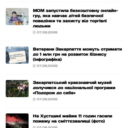
МОМ запустила безкоштовну онлайн-
гру, яка навчає дітей безпечної
поведінки та захисту від торгівлі
людьми
07.08.2026
Ветерани Закарпаття можуть отримати
до 1 млн грн на розвиток бізнесу
(інфографіка)
07.08.2026
Закарпатський краєзнавчий музей
долучився до національної програми
«Подорож до себе»
07.08.2026
На Хустщині майже 11 годин гасили
пожежу на сміттєзвалищі (фото)
07.08.2026