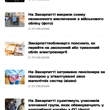
На Закарпатті викрили схему
незаконного виключення з військового
обліку (фото)
07.08.2026
Закарпаттяобленерго пояснило, як
перейти на двозонний або тризонний
облік електроенергії
07.08.2026
На Закарпатті затримано пенсіонера за
підозрою у зґвалтуванні двох
малолітніх сестер (відео)
07.08.2026
На Закарпатті судитимуть учасників
злочинної групи, яких обвинувачують у
контрабанді кокаїну з ЄС (фото)