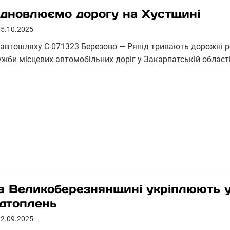
ідновлюємо дорогу на Хустщині
15.10.2025
 автошляху С-071323 Березово — Ряпід тривають дорожні ро
ужби місцевих автомобільних доріг у Закарпатській област
а Великоберезнянщині укріплюють уз
ідтоплень
22.09.2025