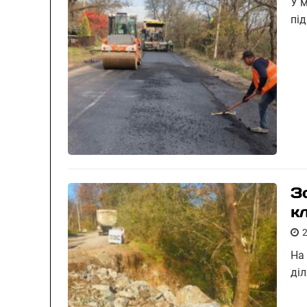
У м
пі
З
к
На
ді