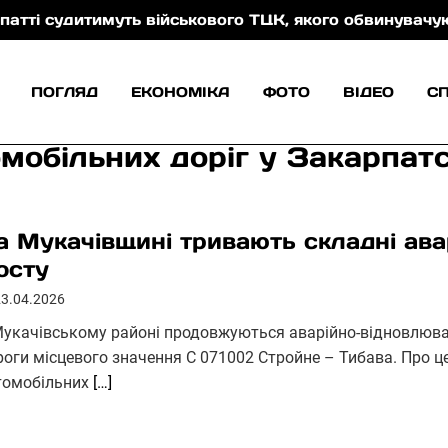
ть військового ТЦК, якого обвинувачують у катуванні
ПОГЛЯД
ЕКОНОМІКА
ФОТО
ВІДЕО
С
мобільних доріг у Закарпатс
а Мукачівщині тривають складні ава
осту
23.04.2026
Мукачівському районі продовжуються аварійно-відновлювал
роги місцевого значення С 071002 Стройне – Тибава. Про це
томобільних
[…]