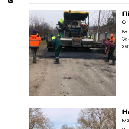
П
Бу
За
за
Н