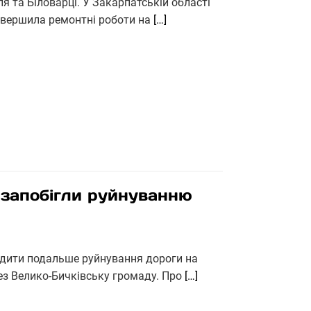
я та Біловарці. У Закарпатській області
завершила ремонтні роботи на
[…]
 запобігли руйнуванню
едити подальше руйнування дороги на
ез Велико-Бичківську громаду. Про
[…]