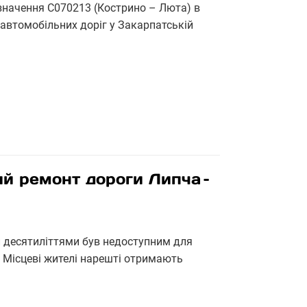
значення С070213 (Кострино – Люта) в
автомобільних доріг у Закарпатській
й ремонт дороги Липча –
й десятиліттями був недоступним для
 Місцеві жителі нарешті отримають