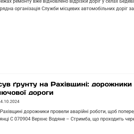
ежах ремонту вже відновлено відрізки доріг у селах Бедевл
дрядна організація Служби місцевих автомобільних доріг 
сув ґрунту на Рахівщині: дорожники
лючової дороги
24.10.2024
 Рахівщині дорожники провели аварійні роботи, щоб попер
лянці С 070904 Верхнє Водяне – Стримба, що проходить чер