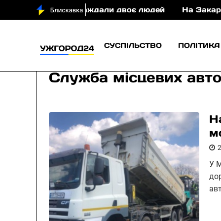
постраждали двоє людей
На Закарпатті судитиму
СУСПІЛЬСТВО
ПОЛІТИКА
Служба місцевих авто
Н
м
У 
до
ав