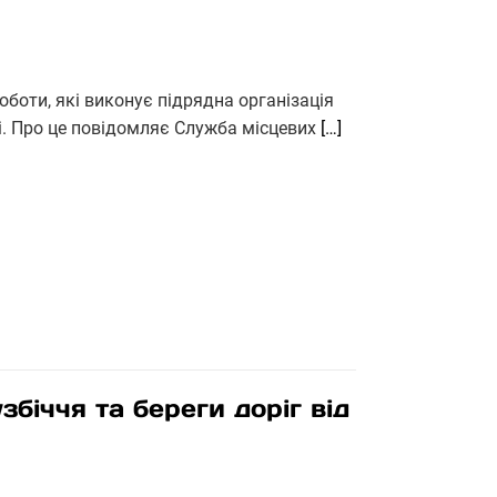
боти, які виконує підрядна організація
і. Про це повідомляє Служба місцевих
[…]
біччя та береги доріг від