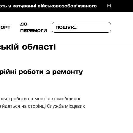
 військовозобов’язаного
На Ужгородщині поліція 
ДО
ПОРТ
ПЕРЕМОГИ
ькій області
рійні роботи з ремонту
ьні роботи на мості автомобільної
 йдеться на сторінці Служба місцевих