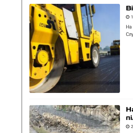
В
На
Сл
Н
п