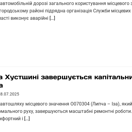
 автомобільній дорозі загального користування місцевого 
городському районі підрядна організація Служби місцевих 
ласті виконує аварійні
[…]
а Хустщині завершується капітальни
а
28.07.2025
 автошляху місцевого значення О070304 (Липча – Іза), яки
рмального руху, завершуються масштабні ремонтні роботи.
мфортний і
[…]