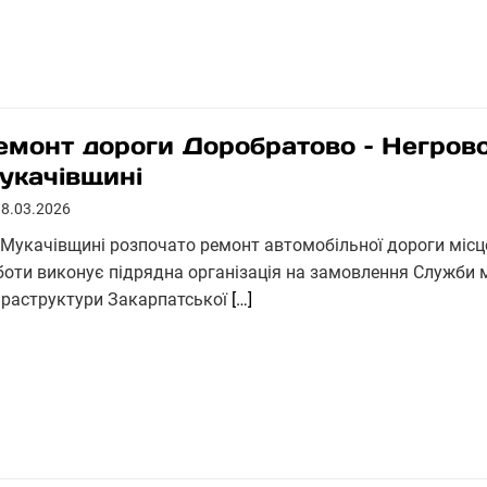
емонт дороги Доробратово – Негрово
укачівщині
18.03.2026
 Мукачівщині розпочато ремонт автомобільної дороги місц
боти виконує підрядна організація на замовлення Служби м
фраструктури Закарпатської
[…]