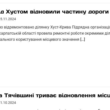
ід Хустом відновили частину дороги
15.11.2024
ло відремонтовано ділянку Хуст-Крива Підрядна організаці
карпатській області провела ремонтні роботи окремими ді
гального користування місцевого значення
[…]
а Тячівщині триває відновлення місц
31.10.2024