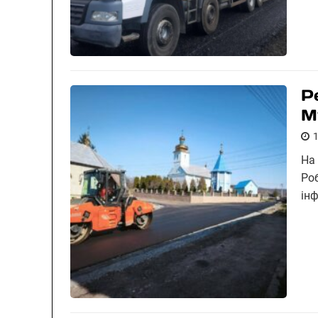
Р
М
На
Ро
ін