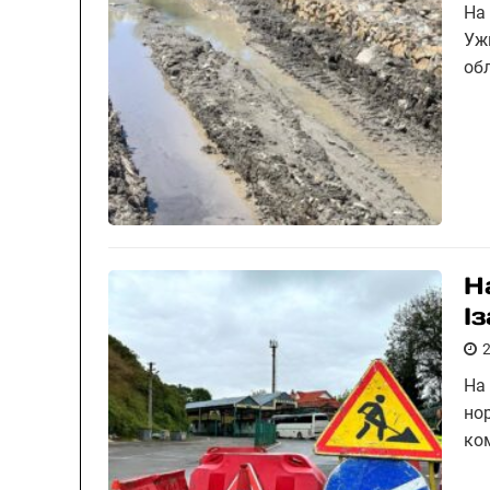
На
Уж
об
Н
Із
На
но
ко