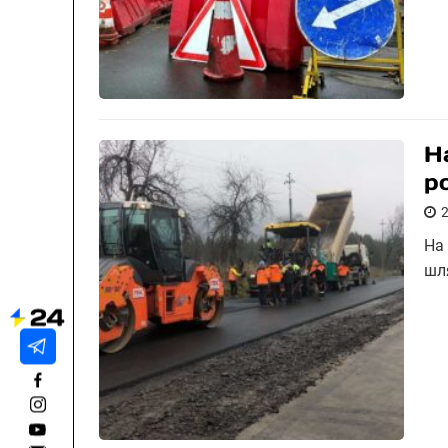
Н
р
На
шл