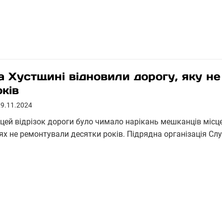
а Хустщині відновили дорогу, яку н
оків
29.11.2024
 цей відрізок дороги було чимало нарікань мешканців міс
ях не ремонтували десятки років. Підрядна організація Сл