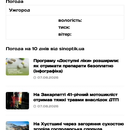
Погода
Ужгород
вологість:
тиск:
вітер:
Погода на 10 днів від
sinoptik.ua
Програму «Доступні ліки» розширили:
як отримати препарати безоплатно
(інфографіка)
07.08.2026
На Закарпатті 41-річний мотоцикліст
отримав тяжкі травми внаслідок ДТП
07.08.2026
На Хустщині через загоряння сухостою
згоріла господарська споруда