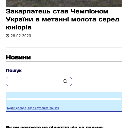
Закарпатець став Чемпіоном
України в метанні молота серед
юніорів
28.02.2023
Новини
Пошук
Курси долара, євро і рубля по банках
Як ви реагуєте на підняття цін на пальне: