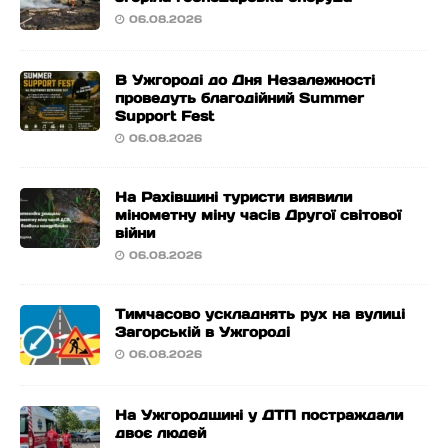
06.08.2026
В Ужгороді до Дня Незалежності
проведуть благодійний Summer
Support Fest
06.08.2026
На Рахівщині туристи виявили
мінометну міну часів Другої світової
війни
06.08.2026
Тимчасово ускладнять рух на вулиці
Загорській в Ужгороді
06.08.2026
На Ужгородщині у ДТП постраждали
двоє людей