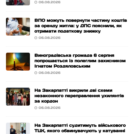
06.08.2026
ВПО можуть повернути частину коштів
за оренду житла: у ДПС пояснили, як
отримати податкову знижку
06.08.2026
Виноградівська громада 6 серпня
попрощається із полеглим захисником
Ігнатом Роздяловським
06.08.2026
На Закарпатті викрили дві схеми
незаконного переправлення ухилянтів
за кордон
06.08.2026
На Закарпатті судитимуть військового
ТЦК, якого обвинувачують у катуванні