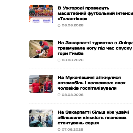
В Ужгороді проведуть
масштабний футбольний інтенс
«Талантікос»
08.08.2026
На Закарпатті туристка з Дніпр
травмувала ногу під час спуску
гори Гимба
08.08.2026
На Мукачівщині зіткнулися
автомобіль і велосипед: двох
чоловіків госпіталізували
08.08.2026
На Закарпатті більш ніж удвічі
збільшили кількість планових
стентувань серця
07.08.2026