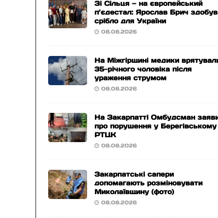
Зі Сільця — на європейський
п’єдестал: Ярослав Брич здобув
срібло для України
08.08.2026
На Міжгірщині медики врятувал
35-річного чоловіка після
ураження струмом
08.08.2026
На Закарпатті Омбудсман заяв
про порушення у Берегівському
РТЦК
08.08.2026
Закарпатські сапери
допомагають розміновувати
Миколаївщину (фото)
08.08.2026