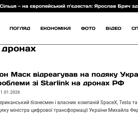
— на європейський п’єдестал: Ярослав Брич здобув ср
ПОГЛЯД
ЕКОНОМІКА
ФОТО
ВІДЕО
С
х дронах
лон Маск відреагував на подяку Укр
роблеми зі Starlink на дронах РФ
31.01.2026
ериканський бізнесмен і власник компаній SpaceX, Tesla та
дяку міністра цифрової трансформації України Михайла Фе