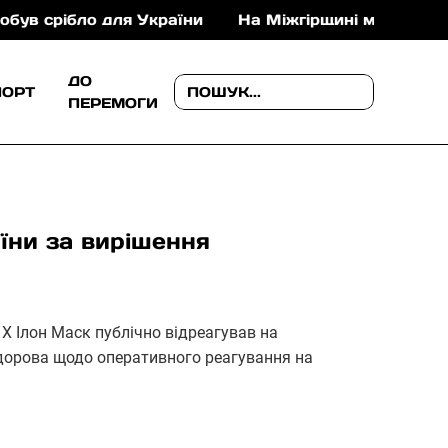
ібло для України
На Міжгірщині медики врятували
ДО
ПОРТ
ПЕРЕМОГИ
аїни за вирішення
 X Ілон Маск публічно відреагував на
дорова щодо оперативного реагування на