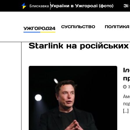
ромадянина України в Ужгороді (фото)
Зі Сільця 
СУСПІЛЬСТВО
ПОЛІТИКА
Starlink на російськи
І
п
Ам
по
[…]