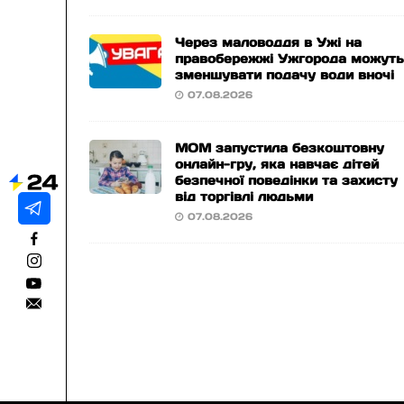
Через маловоддя в Ужі на
правобережжі Ужгорода можут
зменшувати подачу води вночі
07.08.2026
МОМ запустила безкоштовну
онлайн-гру, яка навчає дітей
безпечної поведінки та захисту
від торгівлі людьми
07.08.2026