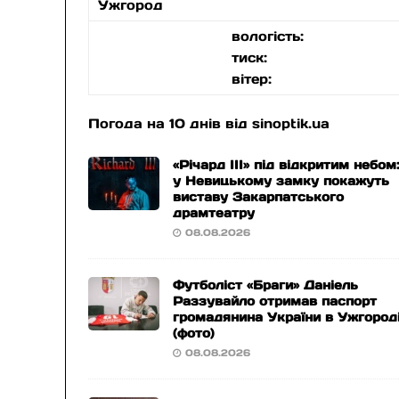
Ужгород
вологість:
тиск:
вітер:
Погода на 10 днів від
sinoptik.ua
«Річард ІІІ» під відкритим небом
у Невицькому замку покажуть
виставу Закарпатського
драмтеатру
08.08.2026
Футболіст «Браги» Даніель
Раззувайло отримав паспорт
громадянина України в Ужгород
(фото)
08.08.2026