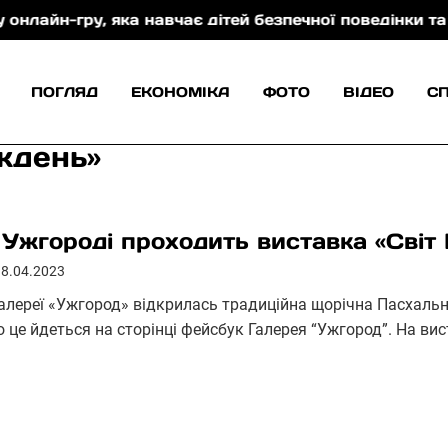
у, яка навчає дітей безпечної поведінки та захисту 
ПОГЛЯД
ЕКОНОМІКА
ФОТО
ВІДЕО
С
икдень»
 Ужгороді проходить виставка «Світ
18.04.2023
галереї «Ужгород» відкрилась традиційна щорічна Пасхальн
о це йдеться на сторінці фейсбук Галерея “Ужгород”. На ви