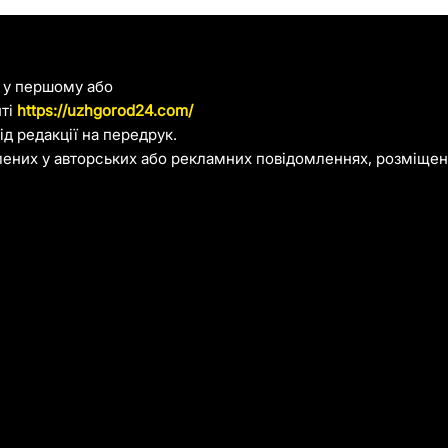
я у першому або
йті
https://uzhgorod24.com/
д редакції на передрук.
лених у авторських або рекламних повідомленнях, розміщени