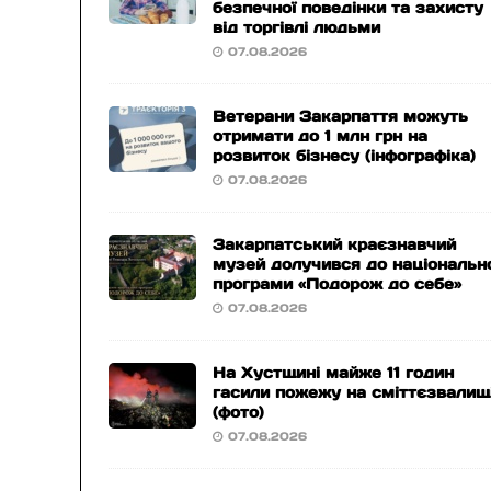
безпечної поведінки та захисту
від торгівлі людьми
07.08.2026
Ветерани Закарпаття можуть
отримати до 1 млн грн на
розвиток бізнесу (інфографіка)
07.08.2026
Закарпатський краєзнавчий
музей долучився до національн
програми «Подорож до себе»
07.08.2026
На Хустщині майже 11 годин
гасили пожежу на сміттєзвалищ
(фото)
07.08.2026