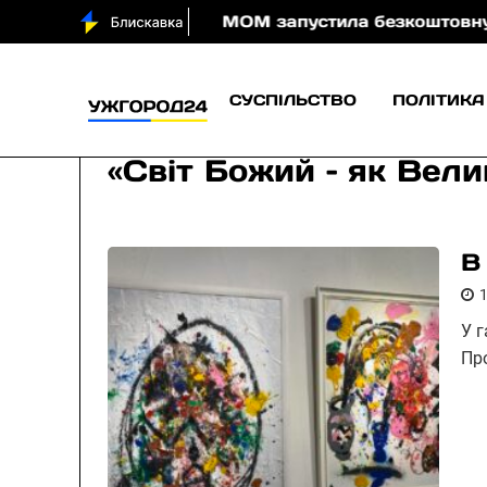
 води вночі
МОМ запустила безкоштовну онлайн-гр
СУСПІЛЬСТВО
ПОЛІТИКА
«Світ Божий – як Вел
В
У 
Пр