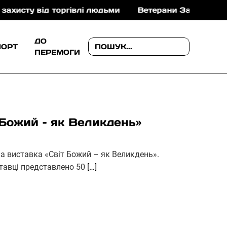
від торгівлі людьми
Ветерани Закарпаття можуть о
ДО
ПОРТ
ПЕРЕМОГИ
 Божий – як Великдень»
а виставка «Світ Божий – як Великдень».
ставці представлено 50
[…]