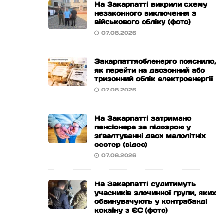
На Закарпатті викрили схему
незаконного виключення з
військового обліку (фото)
07.08.2026
Закарпаттяобленерго пояснило,
як перейти на двозонний або
тризонний облік електроенергії
07.08.2026
На Закарпатті затримано
пенсіонера за підозрою у
зґвалтуванні двох малолітніх
сестер (відео)
07.08.2026
На Закарпатті судитимуть
учасників злочинної групи, яких
обвинувачують у контрабанді
кокаїну з ЄС (фото)