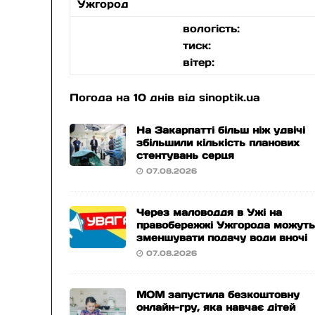
Ужгород
вологість:
тиск:
вітер:
Погода на 10 днів від
sinoptik.ua
На Закарпатті більш ніж удвічі
збільшили кількість планових
стентувань серця
07.08.2026
Через маловоддя в Ужі на
правобережжі Ужгорода можут
зменшувати подачу води вночі
07.08.2026
МОМ запустила безкоштовну
онлайн-гру, яка навчає дітей