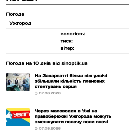
Погода
Ужгород
вологість:
тиск:
вітер:
Погода на 10 днів від
sinoptik.ua
На Закарпатті більш ніж удвічі
збільшили кількість планових
стентувань серця
07.08.2026
Через маловоддя в Ужі на
правобережжі Ужгорода можуть
зменшувати подачу води вночі
07.08.2026