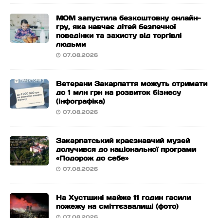
МОМ запустила безкоштовну онлайн-
гру, яка навчає дітей безпечної
поведінки та захисту від торгівлі
людьми
07.08.2026
Ветерани Закарпаття можуть отримати
до 1 млн грн на розвиток бізнесу
(інфографіка)
07.08.2026
Закарпатський краєзнавчий музей
долучився до національної програми
«Подорож до себе»
07.08.2026
На Хустщині майже 11 годин гасили
пожежу на сміттєзвалищі (фото)
07.08.2026