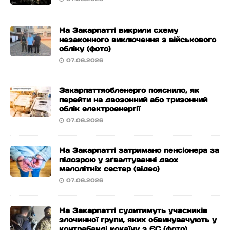
На Закарпатті викрили схему
незаконного виключення з військового
обліку (фото)
07.08.2026
Закарпаттяобленерго пояснило, як
перейти на двозонний або тризонний
облік електроенергії
07.08.2026
На Закарпатті затримано пенсіонера за
підозрою у зґвалтуванні двох
малолітніх сестер (відео)
07.08.2026
На Закарпатті судитимуть учасників
злочинної групи, яких обвинувачують у
контрабанді кокаїну з ЄС (фото)