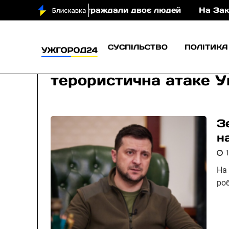
 у ДТП постраждали двоє людей
На Закарпатті с
СУСПІЛЬСТВО
ПОЛІТИКА
терористична атаке У
З
н
На
ро