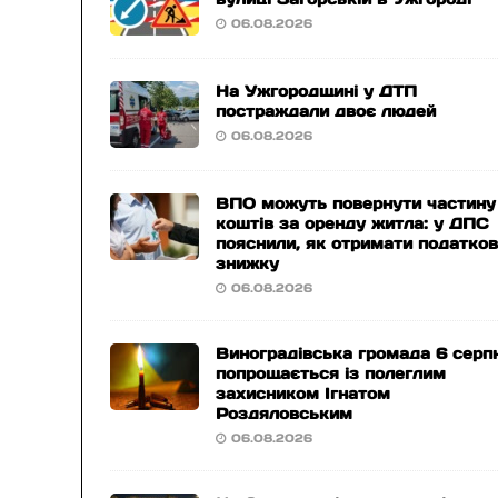
06.08.2026
На Ужгородщині у ДТП
постраждали двоє людей
06.08.2026
ВПО можуть повернути частину
коштів за оренду житла: у ДПС
пояснили, як отримати податко
знижку
06.08.2026
Виноградівська громада 6 серп
попрощається із полеглим
захисником Ігнатом
Роздяловським
06.08.2026