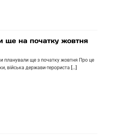
ли ще на початку жовтня
яни планували ще з початку жовтня Про це
ки, війська держави-терориста
[…]