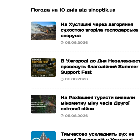
Погода на 10 днів від
sinoptik.ua
На Хустщині через загоряння
сухостою згоріла господарська
споруда
06.08.2026
В Ужгороді до Дня Незалежност
проведуть благодійний Summer
Support Fest
06.08.2026
На Рахівщині туристи виявили
мінометну міну часів Другої
світової війни
06.08.2026
Тимчасово ускладнять рух на
вулиці Загорській в Ужгороді