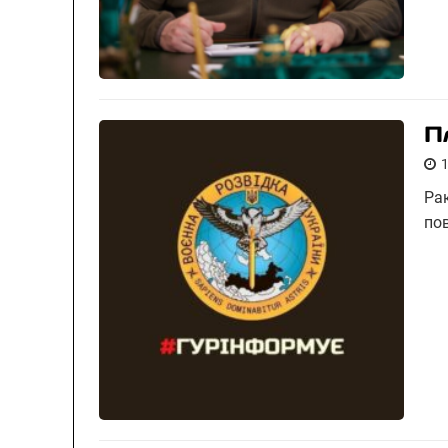
П
Рак
по