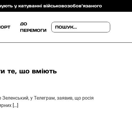
атуванні військовозобов’язаного
На Ужгородщині п
ДО
ПОРТ
ПЕРЕМОГИ
и те, що вміють
Зеленський, у Телеграм, заявив, що росія
мирних
[…]