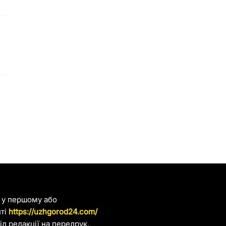
я у першому або
йті
https://uzhgorod24.com/
д редакції на передрук.