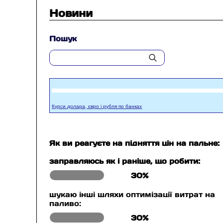
Новини
Пошук
Курси долара, євро і рубля по банках
Як ви реагуєте на підняття цін на пальне:
заправляюсь як і раніше, що робити:
30%
шукаю інші шляхи оптимізації витрат на
паливо:
30%