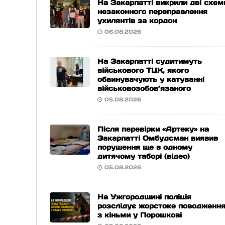
На Закарпатті викрили дві схем
незаконного переправлення
ухилянтів за кордон
06.08.2026
На Закарпатті судитимуть
військового ТЦК, якого
обвинувачують у катуванні
військовозобов’язаного
05.08.2026
Після перевірки «Артеку» на
Закарпатті Омбудсман виявив
порушення ще в одному
дитячому таборі (відео)
05.08.2026
На Ужгородщині поліція
розслідує жорстоке поводженн
з кіньми у Порошкові