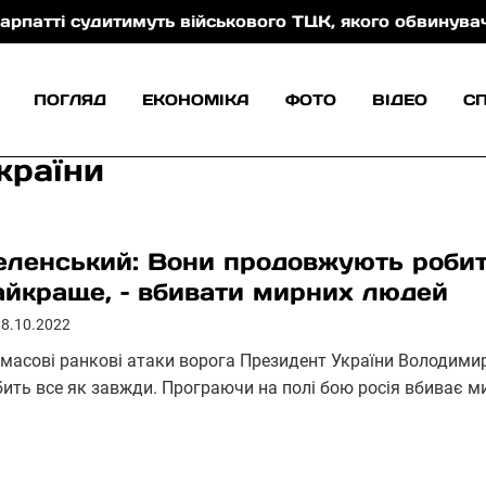
удитимуть військового ТЦК, якого обвинувачують у к
ПОГЛЯД
ЕКОНОМІКА
ФОТО
ВІДЕО
С
країни
еленський: Вони продовжують робит
айкраще, – вбивати мирних людей
18.10.2022
 масові ранкові атаки ворога Президент України Володимир 
бить все як завжди. Програючи на полі бою росія вбиває 