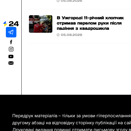
05.08.2026
В Ужгороді 11-річний хлопчик
отримав перелом руки після
падіння з квадроцикла
05.08.2026
Передрук матеріалів – тільки за умови гіперпосиланн
другому абзаці на відповідну сторінку публікації на са
Друковані видання повинні отримати письмову згоду ві