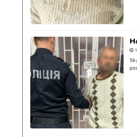
Н
56-
ро