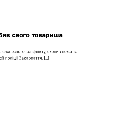
бив свого товариша
с словесного конфлікту, схопив ножа та
бі поліції Закарпаття.
[…]