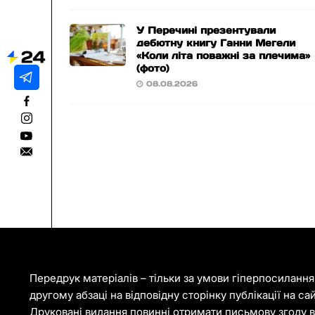
У Перечині презентували
дебютну книгу Ганни Мегели
«Коли літа поважні за плечима»
(фото)
08.08.2026
Передрук матеріалів – тільки за умови гіперпосиланн
другому абзаці на відповідну сторінку публікації на са
Друковані видання повинні отримати письмову згоду ві