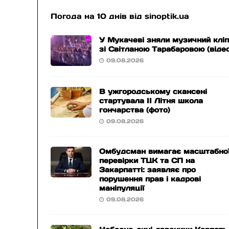
Погода на 10 днів від
sinoptik.ua
У Мукачеві зняли музичний клі
зі Світланою Тарабаровою (віде
09.08.2026
В ужгородському скансені
стартувала ІІ Літня школа
гончарства (фото)
09.08.2026
Омбудсман вимагає масштабно
перевірки ТЦК та СП на
Закарпатті: заявляє про
порушення прав і кадрові
маніпуляції
09.08.2026