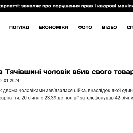
являє про порушення прав і кадрові маніпуляції
ПОГЛЯД
ЕКОНОМІКА
ФОТО
ВІДЕО
С
а Тячівщині чоловік вбив свого тов
22.01.2024
ж двома чоловіками зав’язалася бійка, внаслідок якої один
карпаття, 20 січня о 23:39 до поліції зателефонував 42-рі