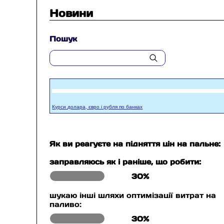
Новини
Пошук
Курси долара, євро і рубля по банках
Як ви реагуєте на підняття цін на пальне:
заправляюсь як і раніше, що робити:
30%
шукаю інші шляхи оптимізації витрат на
паливо:
30%