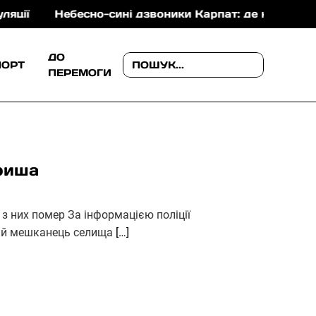
Небесно-сині дзвоники Карпат: де на Закарпатті можн
ДО
ПОРТ
ПЕРЕМОГИ
ариша
 з них помер За інформацією поліції
чний мешканець селища
[…]