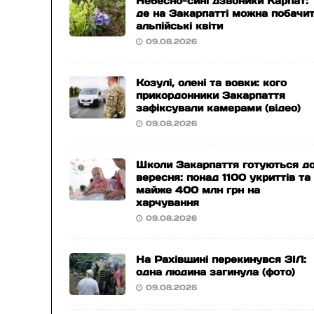
Небесно-сині дзвоники Карпат:
де на Закарпатті можна побачи
альпійські квіти
09.08.2026
Козулі, олені та вовки: кого
прикордонники Закарпаття
зафіксували камерами (відео)
09.08.2026
Школи Закарпаття готуються до
вересня: понад 1100 укриттів та
майже 400 млн грн на
харчування
09.08.2026
На Рахівщині перекинувся ЗІЛ:
одна людина загинула (фото)
09.08.2026