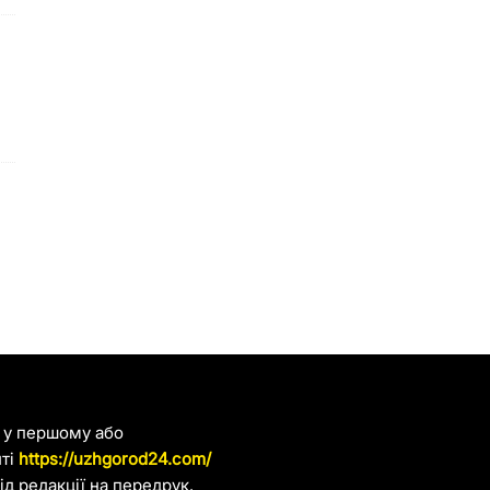
я у першому або
йті
https://uzhgorod24.com/
д редакції на передрук.