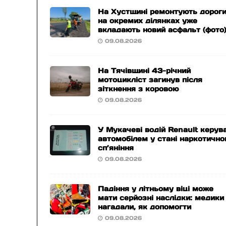
На Хустщині ремонтують дороги
на окремих ділянках уже
вкладають новий асфальт (фото
09.08.2026
На Тячівщині 43-річний
мотоцикліст загинув після
зіткнення з коровою
09.08.2026
У Мукачеві водій Renault керув
автомобілем у стані наркотично
сп’яніння
09.08.2026
Падіння у літньому віці може
мати серйозні наслідки: медики
нагадали, як допомогти
09.08.2026