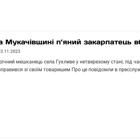
а Мукачівщині п’яний закарпатець в
13.11.2023
річний мешканець села Гукливе у нетверезому стані, під ча
зправився зі своїм товаришем Про це повідомли в пресслуж