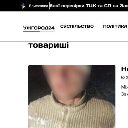
є масштабної перевірки ТЦК та СП на Закарпатті: за
СУСПІЛЬСТВО
ПОЛІТИКА
товариші
Н
Мі
За